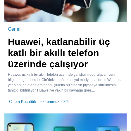
Genel
Huawei, katlanabilir üç
katlı bir akıllı telefon
üzerinde çalışıyor
Huawei, üç katlı bir akıllı telefon üzerinde çalıştığını doğrulayan yeni
bilgilerle gündemde. Çin’deki popüler sosyal medya platformu Weibo’da
yer alan iddiaların ardından, şirketin bu cihazın piyasaya sürülmesini
tanıttığı bildiriliyor. Huawei’ye yakın bir kaynağa göre,...
Cisem Kocatürk
| 20 Temmuz 2024