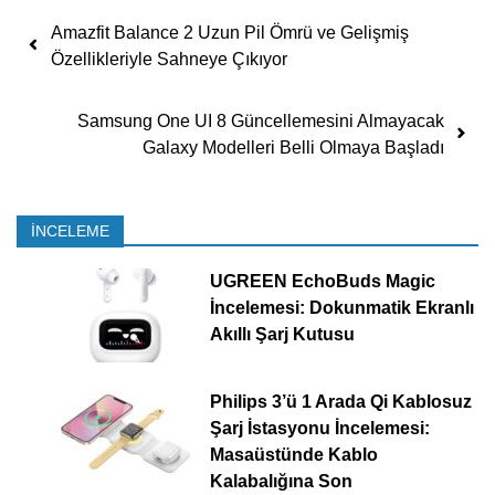
Yazı dolaşımı
Amazfit Balance 2 Uzun Pil Ömrü ve Gelişmiş
Özellikleriyle Sahneye Çıkıyor
Samsung One UI 8 Güncellemesini Almayacak
Galaxy Modelleri Belli Olmaya Başladı
İNCELEME
UGREEN EchoBuds Magic
İncelemesi: Dokunmatik Ekranlı
Akıllı Şarj Kutusu
Philips 3’ü 1 Arada Qi Kablosuz
Şarj İstasyonu İncelemesi:
Masaüstünde Kablo
Kalabalığına Son