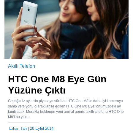
Akıllı Telefon
HTC One M8 Eye Gün
Yüzüne Çıktı
Geçtiğimiz aylarda piyasaya sürülen HTC One M8’in daha iyi kameraya
sahip versiyonu olarak lanse edilen HTC One M8 Eye, önümüzdeki ay
tanıtılacak. Merakla beklenen yeni amiral gemisi akıllı telefonu HTC One
M8‘i bu yılın...
Erhan Tan
| 28 Eylül 2014