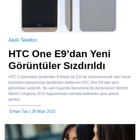
Akıllı Telefon
HTC One E9’dan Yeni
Görüntüler Sızdırıldı
HTC Corporation tarafından 8 Nisan’da Çin’de düzenlenecek olan basın
toplantısı kapsamında tanıtılması beklenen HTC One E9’dan yeni
görüntüler sızdırıldı. Bu ayın başında Barselona’da düzenlenen Mobile
World Congress 2015 kapsamında merakla beklenen yeni amiral
gemisi...
Erhan Tan
| 26 Mart 2015