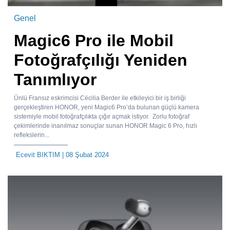
Genel
Magic6 Pro ile Mobil
Fotoğrafçılığı Yeniden
Tanımlıyor
Ünlü Fransız eskrimcisi Cécilia Berder ile etkileyici bir iş birliği
gerçekleştiren HONOR, yeni Magic6 Pro’da bulunan güçlü kamera
sistemiyle mobil fotoğrafçılıkta çığır açmak istiyor. Zorlu fotoğraf
çekimlerinde inanılmaz sonuçlar sunan HONOR Magic 6 Pro, hızlı
reflekslerin...
Ecevit BIKTIM
| 08 Şubat 2024