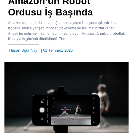
Amazon’un Robot
Ordusu İş Başında
Amazon depolarında kullandığı robot sayısını 1 milyona çıkardı. İnsan
işçilerle sayıca yarışan robotlar, paketleme ve teslimat hızını katladı.
Ancak bu gelişme insan emeğinin sonu değil. Amazon, 1 milyon robotluk
filosuyla iş gücünü dönüştürdü. The...
Hasan Uğur Nayır
| 01 Temmuz 2025