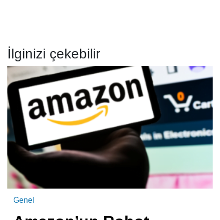
İlginizi çekebilir
Genel