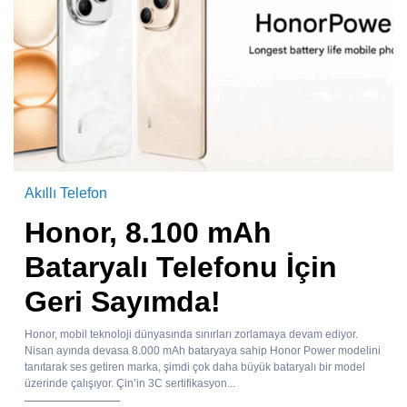
Akıllı Telefon
Honor, 8.100 mAh
Bataryalı Telefonu İçin
Geri Sayımda!
Honor, mobil teknoloji dünyasında sınırları zorlamaya devam ediyor.
Nisan ayında devasa 8.000 mAh bataryaya sahip Honor Power modelini
tanıtarak ses getiren marka, şimdi çok daha büyük bataryalı bir model
üzerinde çalışıyor. Çin’in 3C sertifikasyon...