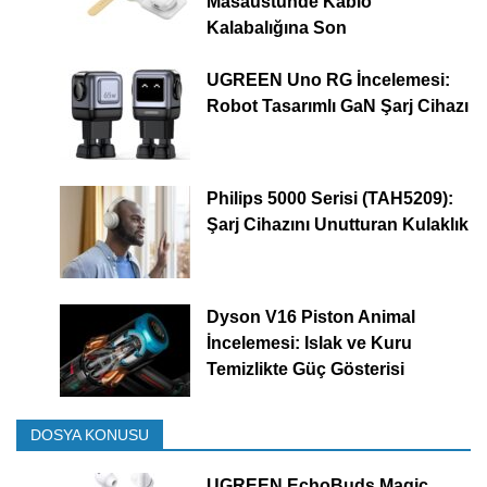
Masaüstünde Kablo
Kalabalığına Son
UGREEN Uno RG İncelemesi:
Robot Tasarımlı GaN Şarj Cihazı
Philips 5000 Serisi (TAH5209):
Şarj Cihazını Unutturan Kulaklık
Dyson V16 Piston Animal
İncelemesi: Islak ve Kuru
Temizlikte Güç Gösterisi
DOSYA KONUSU
UGREEN EchoBuds Magic