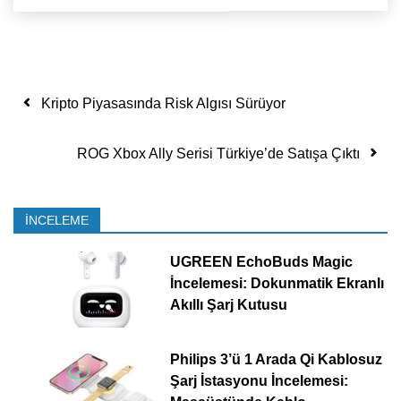
Yazı dolaşımı
Kripto Piyasasında Risk Algısı Sürüyor
ROG Xbox Ally Serisi Türkiye’de Satışa Çıktı
İNCELEME
UGREEN EchoBuds Magic
İncelemesi: Dokunmatik Ekranlı
Akıllı Şarj Kutusu
Philips 3’ü 1 Arada Qi Kablosuz
Şarj İstasyonu İncelemesi: