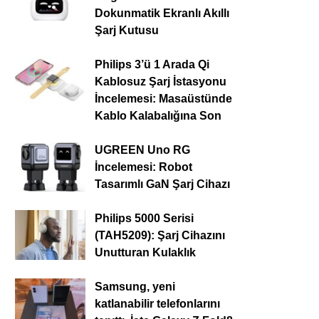
Dokunmatik Ekranlı Akıllı
Şarj Kutusu
Philips 3’ü 1 Arada Qi
Kablosuz Şarj İstasyonu
İncelemesi: Masaüstünde
Kablo Kalabalığına Son
UGREEN Uno RG
İncelemesi: Robot
Tasarımlı GaN Şarj Cihazı
Philips 5000 Serisi
(TAH5209): Şarj Cihazını
Unutturan Kulaklık
Samsung, yeni
katlanabilir telefonlarını