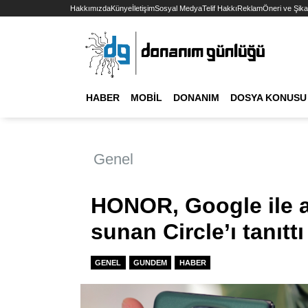
Hakkımızda
Künye
İletişim
Sosyal Medya
Telif Hakkı
Reklam
Öneri ve Şika
HABER
MOBIL
DONANIM
DOSYA KONUSU
Genel
HONOR, Google ile a
sunan Circle’ı tanıttı
GENEL
GUNDEM
HABER