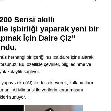
0 Serisi akıllı
le işbirliği yaparak yeni bir
apmak İçin Daire Çiz”
undu.
üz herhangi bir içeriği hızlıca daire içine alarak
sunuz. Bu, özellikle çeviriler, bilgi edinme ve
yük kolaylık sağlıyor.
ı yapay zeka (AI) ile destekleyerek, kullanıcıların
manlı AI Mimarisi ile verilerin korunmasını
kleri sunuyor.