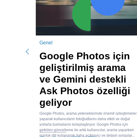
Genel
Google Photos için
Önceki
geliştirilmiş arama
ve Gemini destekli
Ask Photos özelliği
geliyor
Google Photos, arama yeteneklerinde önemli iyileştirmeler
yaparak kullanıcıların fotoğraflarını daha etkili ve doğal
yollarla bulmalarını kolaylaştırıyor. Google Photos için
getirilen güncelleme ile artık kullanıcılar, arama yaparken
günlük dili kullanarak daha açıklayıcı ve detaylı sorgular...