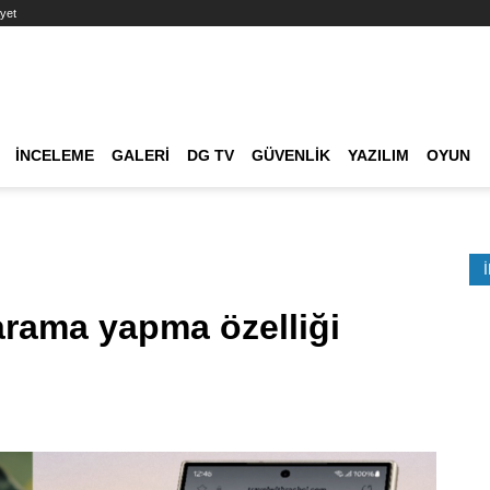
yet
Ana dolaşım
İNCELEME
GALERI
DG TV
GÜVENLIK
YAZILIM
OYUN
Etkinlik Ara
rama yapma özelliği