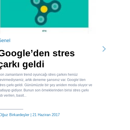
Genel
Google’den stres
Sonraki
çarkı geldi
on zamanların trend oyuncağı stres çarkını henüz
evirmediyseniz, artık deneme şansınız var. Google’den
tres çarkı geldi. Günümüzde bir şey aniden moda oluyor ve
atlayıp gidiyor. Bunun son örneklerinden birisi stres çarkı
dı verilen, basit...
Oğuz Birkardeşler
| 21 Haziran 2017