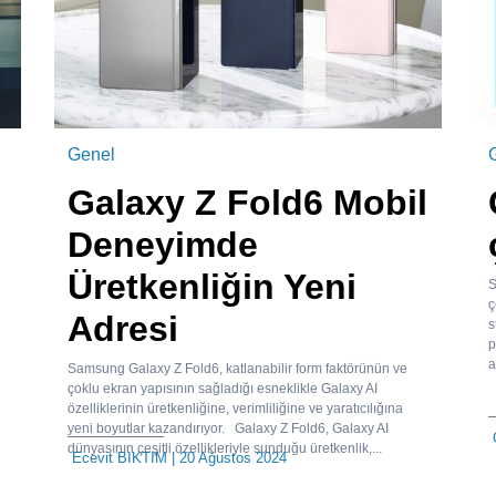
Genel
Galaxy Z Fold6 Mobil
Deneyimde
Üretkenliğin Yeni
S
ç
Adresi
s
p
a
Samsung Galaxy Z Fold6, katlanabilir form faktörünün ve
çoklu ekran yapısının sağladığı esneklikle Galaxy AI
özelliklerinin üretkenliğine, verimliliğine ve yaratıcılığına
yeni boyutlar kazandırıyor. Galaxy Z Fold6, Galaxy AI
dünyasının çeşitli özellikleriyle sunduğu üretkenlik,...
Ecevit BIKTIM
| 20 Ağustos 2024