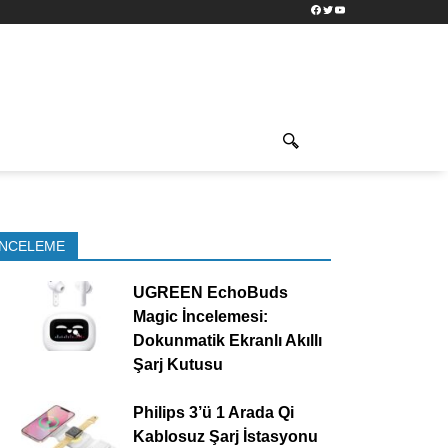
Facebook
Twitter
YouTube
İNCELEME
UGREEN EchoBuds
Magic İncelemesi:
Dokunmatik Ekranlı Akıllı
Şarj Kutusu
Philips 3’ü 1 Arada Qi
Kablosuz Şarj İstasyonu