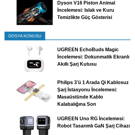
Dyson V16 Piston Animal
İncelemesi: Islak ve Kuru
Temizlikte Güç Gösterisi
DOSYA KONUSU
UGREEN EchoBuds Magic
İncelemesi: Dokunmatik Ekranlı
Akıllı Şarj Kutusu
Philips 3’ü 1 Arada Qi Kablosuz
Şarj İstasyonu İncelemesi:
Masaüstünde Kablo
Kalabalığına Son
UGREEN Uno RG İncelemesi:
Robot Tasarımlı GaN Şarj Cihazı