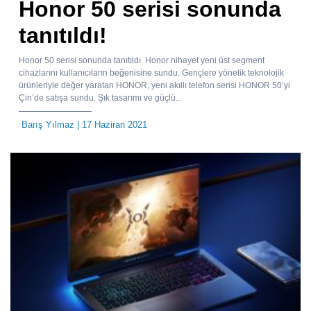
Honor 50 serisi sonunda
tanıtıldı!
Honor 50 serisi sonunda tanıtıldı. Honor nihayet yeni üst segment
cihazlarını kullanıcıların beğenisine sundu. Gençlere yönelik teknolojik
ürünleriyle değer yaratan HONOR, yeni akıllı telefon serisi HONOR 50’yi
Çin’de satışa sundu. Şık tasarımı ve güçlü...
Barış Yılmaz
| 17 Haziran 2021