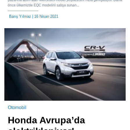
önce ülkemizde EQC modelini satışa sunan...
Barış Yılmaz
| 16 Nisan 2021
Otomobil
Honda Avrupa’da