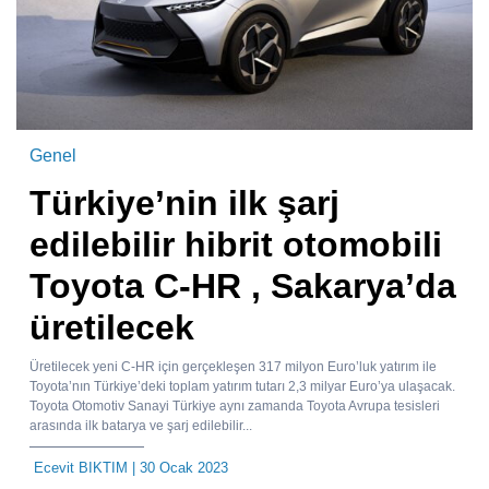
Genel
Türkiye’nin ilk şarj
edilebilir hibrit otomobili
Toyota C-HR , Sakarya’da
üretilecek
Üretilecek yeni C-HR için gerçekleşen 317 milyon Euro’luk yatırım ile
Toyota’nın Türkiye’deki toplam yatırım tutarı 2,3 milyar Euro’ya ulaşacak.
Toyota Otomotiv Sanayi Türkiye aynı zamanda Toyota Avrupa tesisleri
arasında ilk batarya ve şarj edilebilir...
Ecevit BIKTIM
| 30 Ocak 2023