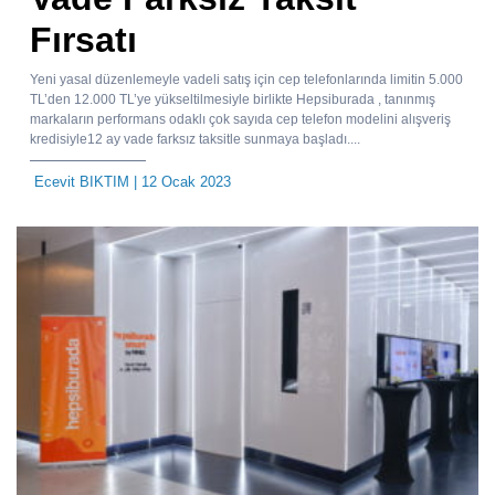
Fırsatı
Yeni yasal düzenlemeyle vadeli satış için cep telefonlarında limitin 5.000
TL’den 12.000 TL’ye yükseltilmesiyle birlikte Hepsiburada , tanınmış
markaların performans odaklı çok sayıda cep telefon modelini alışveriş
kredisiyle12 ay vade farksız taksitle sunmaya başladı....
Ecevit BIKTIM
| 12 Ocak 2023