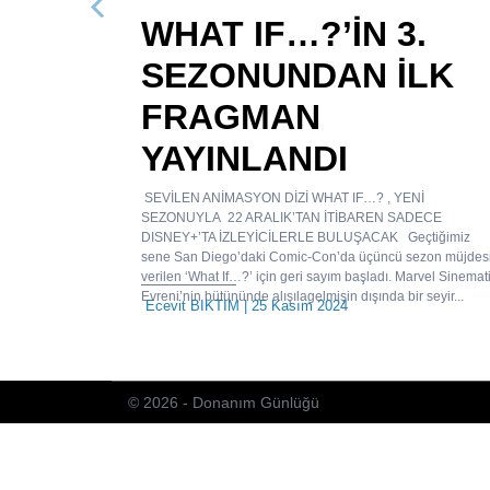
Önceki
WHAT IF…?’İN 3.
SEZONUNDAN İLK
FRAGMAN
YAYINLANDI
SEVİLEN ANİMASYON DİZİ WHAT IF…? , YENİ
SEZONUYLA 22 ARALIK’TAN İTİBAREN SADECE
DISNEY+’TA İZLEYİCİLERLE BULUŞACAK Geçtiğimiz
sene San Diego’daki Comic-Con’da üçüncü sezon müjdes
verilen ‘What If…?’ için geri sayım başladı. Marvel Sinemat
Evreni’nin bütününde alışılagelmişin dışında bir seyir...
Ecevit BIKTIM
| 25 Kasım 2024
© 2026 - Donanım Günlüğü