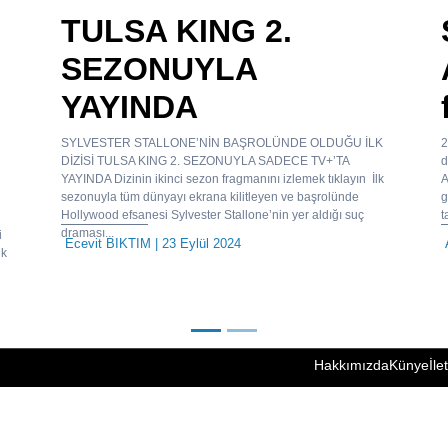
TULSA KING 2.
SEZONUYLA
YAYINDA
SYLVESTER STALLONE’NİN BAŞROLÜNDE OLDUĞU İLK
2
DİZİSİ TULSA KING 2. SEZONUYLA SADECE TV+’TA
d
YAYINDA Dizinin ikinci sezon fragmanını izlemek tıklayın İlk
A
sezonuyla tüm dünyayı ekrana kilitleyen ve başrolünde
g
Hollywood efsanesi Sylvester Stallone’nin yer aldığı suç
t
draması...
i
Ecevit BIKTIM
| 23 Eylül 2024
ik
Hakkımızda
Künye
İle