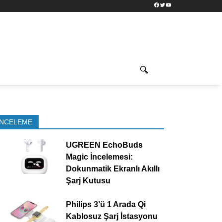
Facebook
Twitter
YouTube
İNCELEME
UGREEN EchoBuds
Magic İncelemesi:
Dokunmatik Ekranlı Akıllı
Şarj Kutusu
Philips 3’ü 1 Arada Qi
Kablosuz Şarj İstasyonu