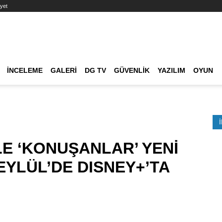
yet
Ana dolaşım
İNCELEME
GALERI
DG TV
GÜVENLIK
YAZILIM
OYUN
Etkinlik Ara
LE ‘KONUŞANLAR’ YENİ
EYLÜL’DE DISNEY+’TA