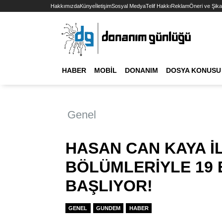
Hakkımızda
Künye
İletişim
Sosyal Medya
Telif Hakkı
Reklam
Öneri ve Şika
HABER
MOBIL
DONANIM
DOSYA KONUSU
Genel
HASAN CAN KAYA İ
BÖLÜMLERİYLE 19 
BAŞLIYOR!
GENEL
GUNDEM
HABER