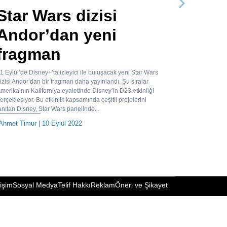
Sonraki
Star Wars dizisi
Andor’dan yeni
fragman
1 Eylül’de Disney+’ta izleyici ile buluşacak yeni Star Wars
izisi Andor’dan bir fragman daha yayınlandı. Şu sıralar
merika’nın Kaliforniya eyaletinde Disney’in D23 etkinliği
erçekleşiyor. Bu etkinlik kapsamında çeşitli projelerini
anıtan Disney, Star Wars panelinde...
Ahmet Timur
| 10 Eylül 2022
tişim
Sosyal Medya
Telif Hakkı
Reklam
Öneri ve Şikayet