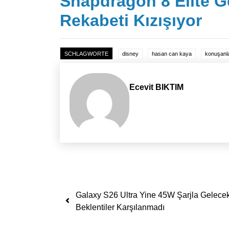
Snapdragon 8 Elite G
Rekabeti Kızışıyor
SCHLAGWORTE
disney
hasan can kaya
konuşanl
Ecevit BIKTIM
Yazı dolaşımı
Galaxy S26 Ultra Yine 45W Şarjla Gelecek
Beklentiler Karşılanmadı