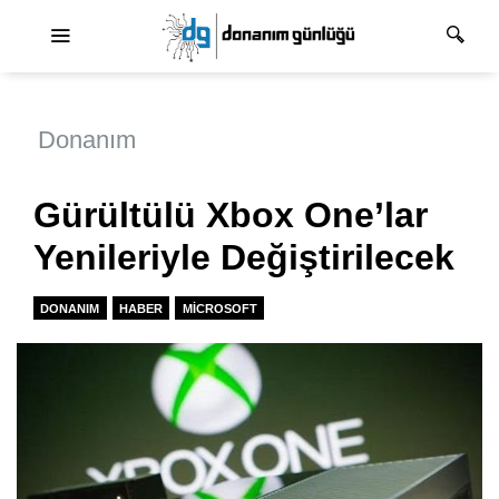
Ana dolaşım
Donanım
Gürültülü Xbox One’lar
Yenileriyle Değiştirilecek
DONANIM
HABER
MICROSOFT