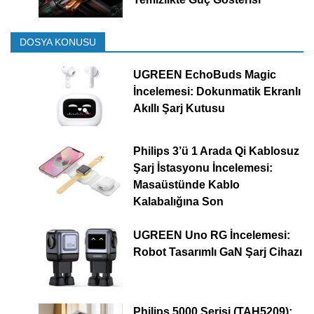
DOSYA KONUSU
UGREEN EchoBuds Magic
İncelemesi: Dokunmatik Ekranlı
Akıllı Şarj Kutusu
Philips 3’ü 1 Arada Qi Kablosuz
Şarj İstasyonu İncelemesi:
Masaüstünde Kablo
Kalabalığına Son
UGREEN Uno RG İncelemesi:
Robot Tasarımlı GaN Şarj Cihazı
Philips 5000 Serisi (TAH5209):