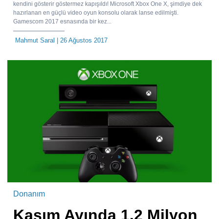
kendini gösterir göstermez kapışıldı! Microsoft Xbox One X, şimdiye dek
hazırlanan en güçlü video oyun konsolu olarak lanse edilmişti.
Gamescom 2017 esnasında bir kez...
Mahmut Saral
| 26 Ağustos 2017
Donanım
Kasım Ayında 1.2 Milyon