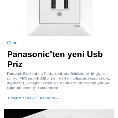
Genel
Panasonic’ten yeni Usb
Priz
Panasonic Eco Solutions Türkiye şimdi yeni ürünüyle etkili bir çözüm
sunuyor. VİKO markalı USB priz leri, elektronik cihazları, adaptöre ihtiyaç
duymadan USB bağlantı kablosuyla şarj etmenizi olanaklı hale getiriyor.
Şarjını unutanlar için, Panasonic eco...
Ecevit BIKTIM
| 26 Haziran 2017