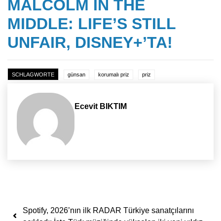
MALCOLM IN THE
MIDDLE: LIFE’S STILL
UNFAIR, DISNEY+’TA!
SCHLAGWORTE
günsan
korumalı priz
priz
Ecevit BIKTIM
Yazı dolaşımı
Spotify, 2026’nın ilk RADAR Türkiye sanatçılarını