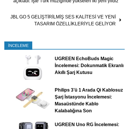
açıkladı: İşte Türk müziğinde yükselen iki yeni yıldız
JBL GO 5 GELİŞTİRİLMİŞ SES KALİTESİ VE YENİ
TASARIM ÖZELLİKLERİYLE GELİYOR
İNCELEME
UGREEN EchoBuds Magic
İncelemesi: Dokunmatik Ekranlı
Akıllı Şarj Kutusu
Philips 3’ü 1 Arada Qi Kablosuz
Şarj İstasyonu İncelemesi:
Masaüstünde Kablo
Kalabalığına Son
UGREEN Uno RG İncelemesi: