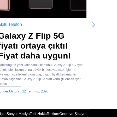
kıllı Telefon
Sonraki
Galaxy Z Flip 5G
fiyatı ortaya çıktı!
Fiyat daha uygun!
amsung’un yeni katlanabilir telefonu Galaxy Z Flip 5G fiyatı
le teknoloji tutkunlarına büyük bir jest yapacak. İşte
elefonun özellikleri! Samsung, uygun fiyatlı katlanabilir
elefon furyasına Galaxy Z Flip ile start vermişti. Ancak fiyatı
ygun...
Ender Öztürk
| 22 Temmuz 2020
tişim
Sosyal Medya
Telif Hakkı
Reklam
Öneri ve Şikayet