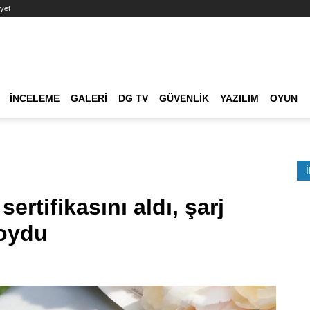
yet
Ana dolaşım
İNCELEME
GALERI
DG TV
GÜVENLIK
YAZILIM
OYUN
Etkinlik Ara
ertifikasını aldı, şarj
koydu