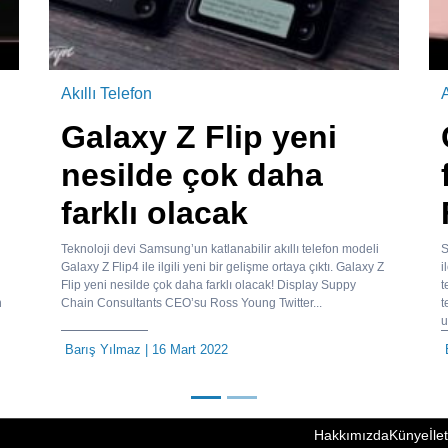
Akıllı Telefon
A
Galaxy Z Flip yeni
nesilde çok daha
farklı olacak
Teknoloji devi Samsung’un katlanabilir akıllı telefon modeli
S
Galaxy Z Flip4 ile ilgili yeni bir gelişme ortaya çıktı. Galaxy Z
i
Flip yeni nesilde çok daha farklı olacak! Display Suppy
t
n
Chain Consultants CEO’su Ross Young Twitter...
t
u
Barış Yılmaz
| 16 Mart 2022
Hakkımızda
Künye
İle