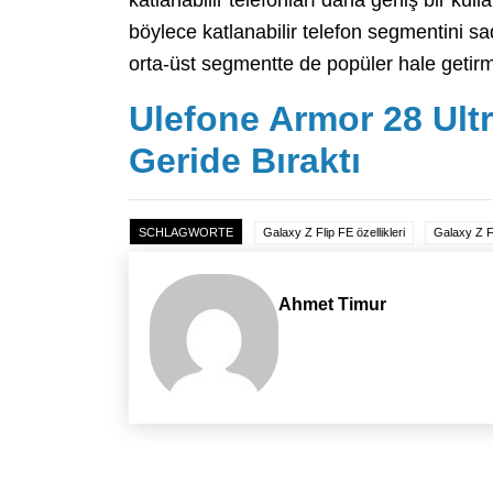
katlanabilir telefonları daha geniş bir kul
böylece katlanabilir telefon segmentini sa
orta-üst segmentte de popüler hale getirm
Ulefone Armor 28 Ultr
Geride Bıraktı
SCHLAGWORTE
Galaxy Z Flip FE özellikleri
Galaxy Z Fl
Ahmet Timur