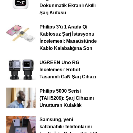
Dokunmatik Ekranlı Akıllı
Şarj Kutusu
Philips 3’ü 1 Arada Qi
Kablosuz Şarj İstasyonu
İncelemesi: Masaüstünde
Kablo Kalabalığına Son
UGREEN Uno RG
İncelemesi: Robot
Tasarımlı GaN Şarj Cihazı
Philips 5000 Serisi
(TAH5209): Şarj Cihazını
Unutturan Kulaklık
Samsung, yeni
katlanabilir telefonlarını