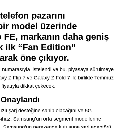
telefon pazarını
bir model üzerinde
p FE
, markanın daha geniş
ek
ilk “Fan Edition”
arak öne çıkıyor.
 numarasıyla listelendi ve bu, piyasaya sürülmeye
axy Z Flip 7 ve Galaxy Z Fold 7 ile birlikte Temmuz
fiyatıyla dikkat çekecek.
 Onaylandı
ızlı şarj desteğine sahip olacağını ve 5G
 Cihaz, Samsung’un orta segment modellerine
cak, Samsung’un perakende kutusuna şarj adaptörü