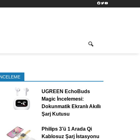
Facebook
Twitter
YouTube
İNCELEME
UGREEN EchoBuds
Magic İncelemesi:
Dokunmatik Ekranlı Akıllı
Şarj Kutusu
Philips 3’ü 1 Arada Qi
Kablosuz Şarj İstasyonu