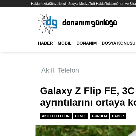
Hakkımızda
Künye
İletişim
Sosyal Medya
Telif Hakkı
Reklam
Öneri ve Şika
HABER
MOBIL
DONANIM
DOSYA KONUSU
Akıllı Telefon
Galaxy Z Flip FE, 3C s
ayrıntılarını ortaya 
AKILLI TELEFON
GENEL
GUNDEM
HABER