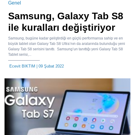
Genel
Samsung, Galaxy Tab S8
ile kuralları değiştiriyor
Samsung, bugüne kadar geliştirdiği en güçlü performansa sahip ve en
büyük tablet olan Galaxy Tab S8 Ultra’nın da aralarında bulunduğu yeni
Galaxy Tab S8 serisini tanıttı. Samsung’un tanıttığı yeni Galaxy Tab S8
Tablet serisi,...
Ecevit BIKTIM
| 09 Şubat 2022