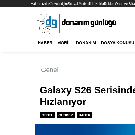
Hakkımızda
Künye
İletişim
Sosyal Medya
Telif Hakkı
Reklam
Öneri ve Şika
HABER
MOBIL
DONANIM
DOSYA KONUSU
Genel
Galaxy S26 Serisind
Hızlanıyor
GENEL
GUNDEM
HABER