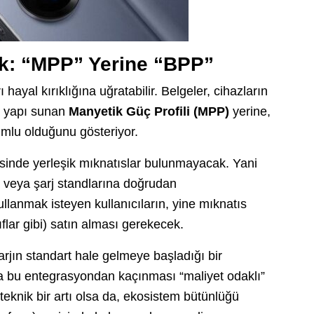
ok: “MPP” Yerine “BPP”
ayal kırıklığına uğratabilir. Belgeler, cihazların
r yapı sunan
Manyetik Güç Profili (MPP)
yerine,
mlu olduğunu gösteriyor.
sinde yerleşik mıknatıslar bulunmayacak. Yani
a veya şarj standlarına doğrudan
llanmak isteyen kullanıcıların, yine mıknatıs
ıflar gibi) satın alması gerekecek.
jın standart hale gelmeye başladığı bir
a bu entegrasyondan kaçınması “maliyet odaklı”
 teknik bir artı olsa da, ekosistem bütünlüğü