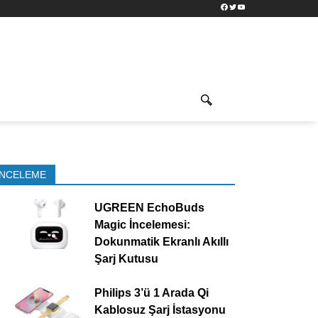
Facebook
Twitter
YouTube
İNCELEME
UGREEN EchoBuds
Magic İncelemesi:
Dokunmatik Ekranlı Akıllı
Şarj Kutusu
Philips 3’ü 1 Arada Qi
Kablosuz Şarj İstasyonu