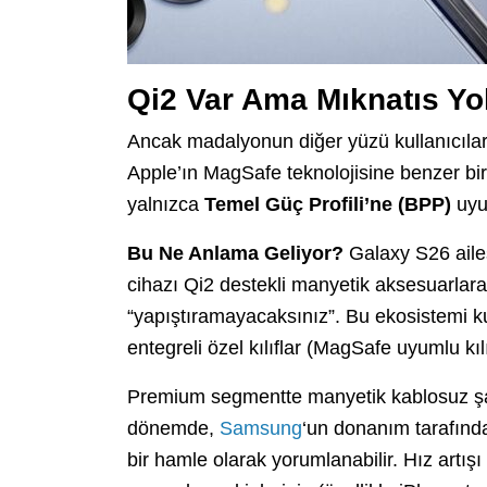
Qi2 Var Ama Mıknatıs Y
Ancak madalyonun diğer yüzü kullanıcıları h
Apple’ın MagSafe teknolojisine benzer bi
yalnızca
Temel Güç Profili’ne (BPP)
uyu
Bu Ne Anlama Geliyor?
Galaxy S26 aile
cihazı Qi2 destekli manyetik aksesuarlar
“yapıştıramayacaksınız”. Bu ekosistemi ku
entegreli özel kılıflar (MagSafe uyumlu kıl
Premium segmentte manyetik kablosuz şar
dönemde,
Samsung
‘un donanım tarafınd
bir hamle olarak yorumlanabilir. Hız artışı