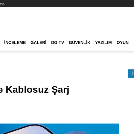
yet
Ana dolaşım
İNCELEME
GALERI
DG TV
GÜVENLIK
YAZILIM
OYUN
Etkinlik Ara
e Kablosuz Şarj