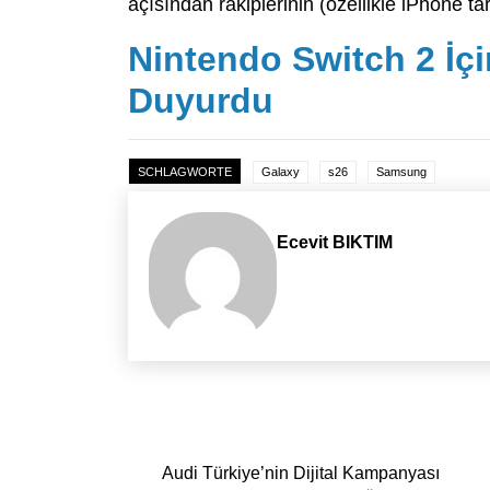
açısından rakiplerinin (özellikle iPhone t
Nintendo Switch 2 İçi
Duyurdu
SCHLAGWORTE
Galaxy
s26
Samsung
Ecevit BIKTIM
Yazı dolaşımı
Audi Türkiye’nin Dijital Kampanyası