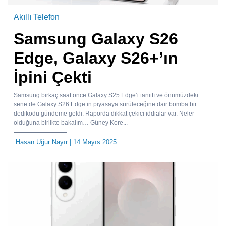
Akıllı Telefon
Samsung Galaxy S26
Edge, Galaxy S26+’ın
İpini Çekti
Samsung birkaç saat önce Galaxy S25 Edge’i tanıttı ve önümüzdeki
sene de Galaxy S26 Edge’in piyasaya sürüleceğine dair bomba bir
dedikodu gündeme geldi. Raporda dikkat çekici iddialar var. Neler
olduğuna birlikte bakalım… Güney Kore...
Hasan Uğur Nayır
| 14 Mayıs 2025