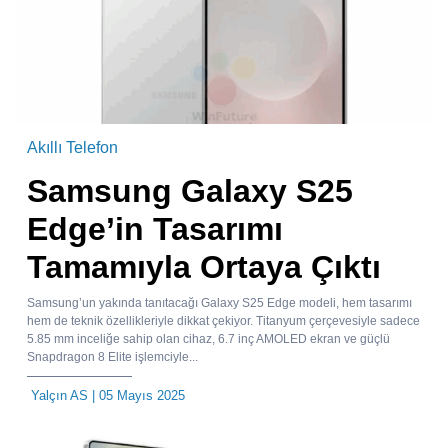
Akıllı Telefon
Samsung Galaxy S25
Edge’in Tasarımı
Tamamıyla Ortaya Çıktı
Samsung’un yakında tanıtacağı Galaxy S25 Edge modeli, hem tasarımı
hem de teknik özellikleriyle dikkat çekiyor. Titanyum çerçevesiyle sadece
5.85 mm inceliğe sahip olan cihaz, 6.7 inç AMOLED ekran ve güçlü
Snapdragon 8 Elite işlemciyle...
Yalçın AS
| 05 Mayıs 2025