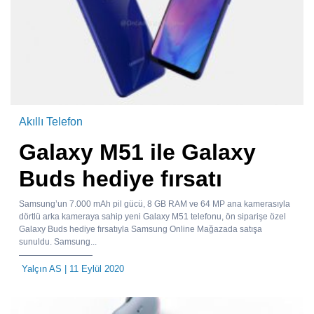
Akıllı Telefon
Galaxy M51 ile Galaxy
Buds hediye fırsatı
Samsung’un 7.000 mAh pil gücü, 8 GB RAM ve 64 MP ana kamerasıyla
dörtlü arka kameraya sahip yeni Galaxy M51 telefonu, ön siparişe özel
Galaxy Buds hediye fırsatıyla Samsung Online Mağazada satışa
sunuldu. Samsung...
Yalçın AS
| 11 Eylül 2020