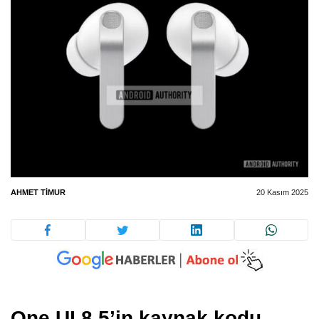
AHMET TIMUR
20 Kasım 2025
One UI 8.5’in kaynak kodu,