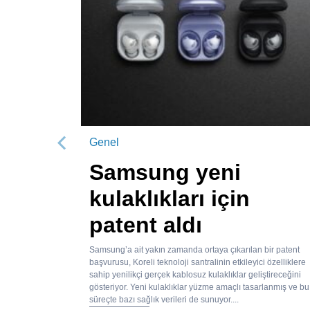
Genel
Önceki
Samsung yeni
kulaklıkları için
patent aldı
Samsung’a ait yakın zamanda ortaya çıkarılan bir patent
başvurusu, Koreli teknoloji santralinin etkileyici özelliklere
sahip yenilikçi gerçek kablosuz kulaklıklar geliştireceğini
gösteriyor. Yeni kulaklıklar yüzme amaçlı tasarlanmış ve bu
süreçte bazı sağlık verileri de sunuyor....