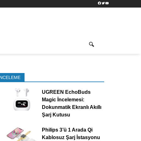
Facebook
Twitter
YouTube
İNCELEME
UGREEN EchoBuds
Magic İncelemesi:
Dokunmatik Ekranlı Akıllı
Şarj Kutusu
Philips 3’ü 1 Arada Qi
Kablosuz Şarj İstasyonu