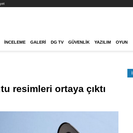
yet
Ana dolaşım
İNCELEME
GALERI
DG TV
GÜVENLIK
YAZILIM
OYUN
Etkinlik Ara
u resimleri ortaya çıktı