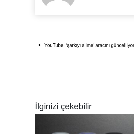
Yazı dolaşımı
YouTube, ‘şarkıyı silme’ aracını güncelliyo
İlginizi çekebilir