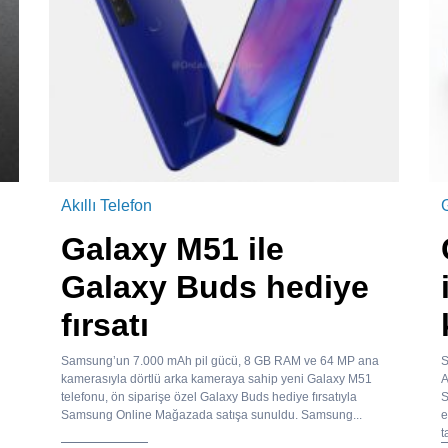
Akıllı Telefon
Galaxy M51 ile
Galaxy Buds hediye
fırsatı
Samsung’un 7.000 mAh pil gücü, 8 GB RAM ve 64 MP ana
S
kamerasıyla dörtlü arka kameraya sahip yeni Galaxy M51
A
telefonu, ön siparişe özel Galaxy Buds hediye fırsatıyla
S
Samsung Online Mağazada satışa sunuldu. Samsung...
e
t