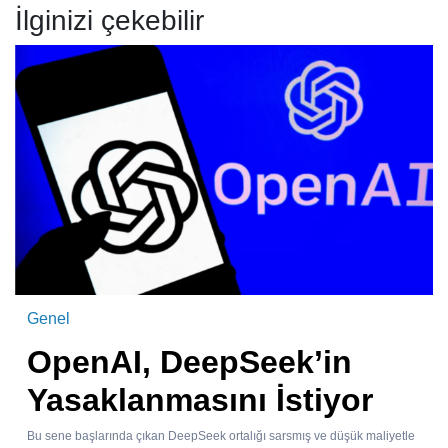
İlginizi çekebilir
Genel
OpenAI, DeepSeek’in
Yasaklanmasını İstiyor
Bu sene başlarında çıkan DeepSeek ortalığı sarsmış ve düşük maliyetle