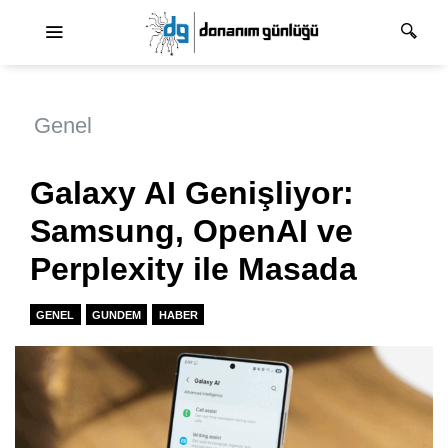
Ana dolaşım
Genel
Galaxy AI Genişliyor:
Samsung, OpenAI ve
Perplexity ile Masada
GENEL
GUNDEM
HABER