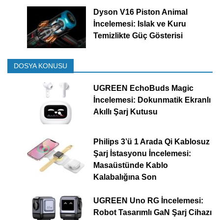
Dyson V16 Piston Animal
İncelemesi: Islak ve Kuru
Temizlikte Güç Gösterisi
DOSYA KONUSU
UGREEN EchoBuds Magic
İncelemesi: Dokunmatik Ekranlı
Akıllı Şarj Kutusu
Philips 3’ü 1 Arada Qi Kablosuz
Şarj İstasyonu İncelemesi:
Masaüstünde Kablo
Kalabalığına Son
UGREEN Uno RG İncelemesi:
Robot Tasarımlı GaN Şarj Cihazı