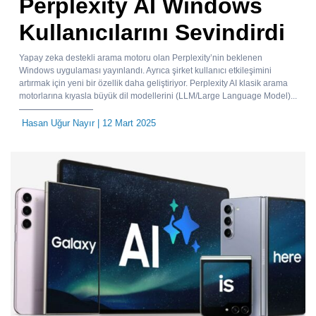
Perplexity AI Windows
Kullanıcılarını Sevindirdi
Yapay zeka destekli arama motoru olan Perplexity’nin beklenen
Windows uygulaması yayınlandı. Ayrıca şirket kullanıcı etkileşimini
artırmak için yeni bir özellik daha geliştiriyor. Perplexity AI klasik arama
motorlarına kıyasla büyük dil modellerini (LLM/Large Language Model)...
Hasan Uğur Nayır
| 12 Mart 2025