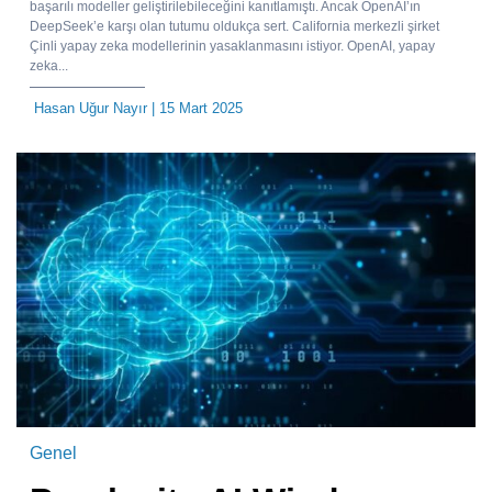
başarılı modeller geliştirilebileceğini kanıtlamıştı. Ancak OpenAI’ın
DeepSeek’e karşı olan tutumu oldukça sert. California merkezli şirket
Çinli yapay zeka modellerinin yasaklanmasını istiyor. OpenAI, yapay
zeka...
Hasan Uğur Nayır
| 15 Mart 2025
Genel