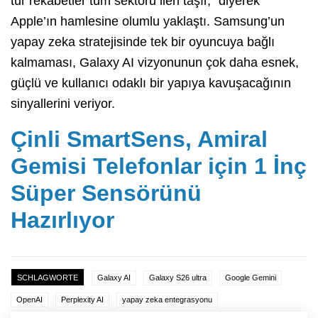
tür rekabetler tüm sektörü ileri taşır,” diyerek
Apple’ın hamlesine olumlu yaklaştı. Samsung’un
yapay zeka stratejisinde tek bir oyuncuya bağlı
kalmaması, Galaxy AI vizyonunun çok daha esnek,
güçlü ve kullanıcı odaklı bir yapıya kavuşacağının
sinyallerini veriyor.
Çinli SmartSens, Amiral
Gemisi Telefonlar için 1 İnç
Süper Sensörünü
Hazırlıyor
SCHLAGWORTE
Galaxy AI
Galaxy S26 ultra
Google Gemini
OpenAI
Perplexity AI
yapay zeka entegrasyonu