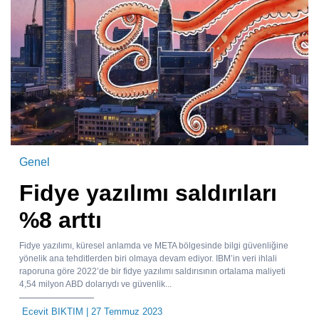
Genel
Fidye yazılımı saldırıları
%8 arttı
Fidye yazılımı, küresel anlamda ve META bölgesinde bilgi güvenliğine
yönelik ana tehditlerden biri olmaya devam ediyor. IBM’in veri ihlali
raporuna göre 2022’de bir fidye yazılımı saldırısının ortalama maliyeti
4,54 milyon ABD dolarıydı ve güvenlik...
Ecevit BIKTIM
| 27 Temmuz 2023