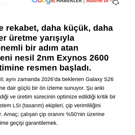
de rekabet, daha küçük, daha
ler üretme yarışıyla
önemli bir adım atan
yeni nesil 2nm Exynos 2600
etimine resmen başladı.
eğil; aynı zamanda 2026’da beklenen Galaxy S26
ğine dair güçlü bir ön izleme sunuyor. Şu anki
iği ve üretim sürecinin optimize edildiği kritik bir
 LSI (tasarım) ekipleri, çip verimliliğini
ıyor. Amaç; çalışan çip oranını %50’nin üzerine
ime geçişi garantilemek.