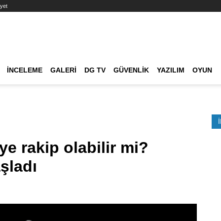
yet
Ana dolaşım
İNCELEME
GALERI
DG TV
GÜVENLIK
YAZILIM
OYUN
Etkinlik Ara
e rakip olabilir mi?
şladı