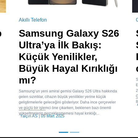
Akıllı Telefon
b
Samsung Galaxy S26
Ultra’ya İlk Bakış:
Küçük Yenilikler,
Büyük Hayal Kırıklığı
mı?
S
E
2
Samsung’un yeni amiral gemisi Galaxy S26 Ultra hakkında
G
gelen sızıntılar, cihazın büyük yenilikler yerine küçük
8
geliştirmelerle geleceğini gösteriyor. Daha ince çerçeveler
ve güçlü bir işlemci öne çıkarken, beklenen bazı önemli
yükseltmelerin gerçekleşmemesi hayal kırıklığı...
Yalçın AS
| 05 Mart 2025