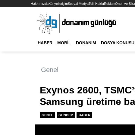
Hakkımızda
Künye
İletişim
Sosyal Medya
Telif Hakkı
Reklam
Öneri ve Şika
HABER
MOBIL
DONANIM
DOSYA KONUSU
Genel
Exynos 2600, TSMC’y
Samsung üretime ba
GENEL
GUNDEM
HABER