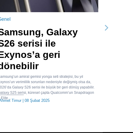
Genel
Samsung, Galaxy
Sonraki
S26 serisi ile
Exynos’a geri
dönebilir
amsung’un amiral gemisi yonga seti stratejisi, bu yıl
xynos’un verimlilik sorunları nedeniyle değişmiş olsa da,
026’da Galaxy S26 serisi ile büyük bir geri dönüş yapabilir.
alaxy S25 serisi, küresel çapta Qualcomm’un Snapdragon
 Elite...
Ahmet Timur
| 08 Şubat 2025