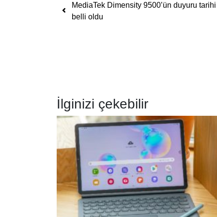
Yazı dolaşımı
MediaTek Dimensity 9500’ün duyuru tarihi
belli oldu
İlginizi çekebilir