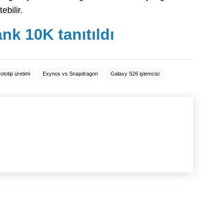
ebilir.
k 10K tanıtıldı
totip üretimi
Exynos vs Snapdragon
Galaxy S26 işlemcisi