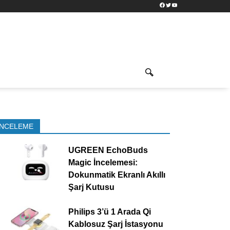
Facebook
Twitter
YouTube
İNCELEME
UGREEN EchoBuds
Magic İncelemesi:
Dokunmatik Ekranlı Akıllı
Şarj Kutusu
Philips 3’ü 1 Arada Qi
Kablosuz Şarj İstasyonu