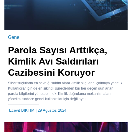
Genel
Parola Sayısı Arttıkça,
Kimlik Avı Saldırıları
Cazibesini Koruyor
Siber suçluların en sevdiği saldırı alanı kimlik bilgilerini çalmaya yönelik.
Kullanıcılar için de en sıkıntılı süreçlerden biri her geçen gün artan
parola bilgilerini yönetebilmek. Kimlik doğrulama mekanizmaların
yönetimi sadece genel kullanıcılar için değil aynı...
Ecevit BIKTIM
| 29 Ağustos 2024