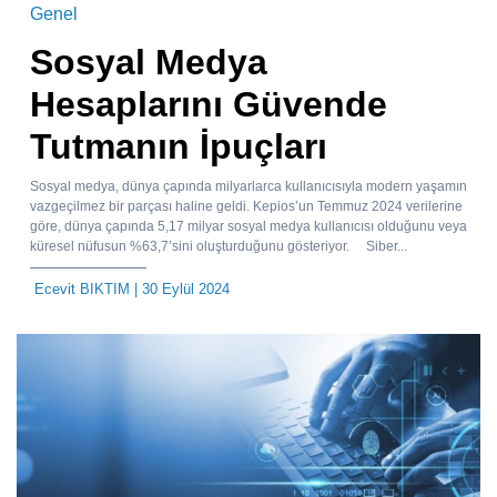
Genel
Sosyal Medya
Hesaplarını Güvende
Tutmanın İpuçları
Sosyal medya, dünya çapında milyarlarca kullanıcısıyla modern yaşamın
vazgeçilmez bir parçası haline geldi. Kepios’un Temmuz 2024 verilerine
göre, dünya çapında 5,17 milyar sosyal medya kullanıcısı olduğunu veya
küresel nüfusun %63,7’sini oluşturduğunu gösteriyor. Siber...
Ecevit BIKTIM
| 30 Eylül 2024