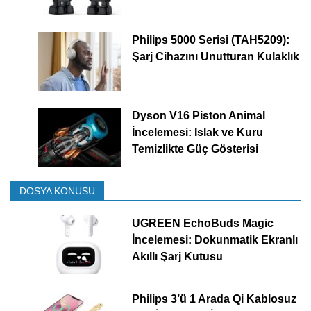
Philips 5000 Serisi (TAH5209):
Şarj Cihazını Unutturan Kulaklık
Dyson V16 Piston Animal
İncelemesi: Islak ve Kuru
Temizlikte Güç Gösterisi
DOSYA KONUSU
UGREEN EchoBuds Magic
İncelemesi: Dokunmatik Ekranlı
Akıllı Şarj Kutusu
Philips 3’ü 1 Arada Qi Kablosuz