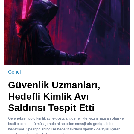
Genel
Güvenlik Uzmanları,
Hedefli Kimlik Avı
Saldırısı Tespit Etti
Geleneksel toplu kimlik avı e-postaları, genellikle yazım hataları olan ve
basit biçimde örülmüş genele hitap eden mesajlarla geniş kitleleri
hedefliyor. Spear phishing ise hedef hakkında spesifik detaylar içeren