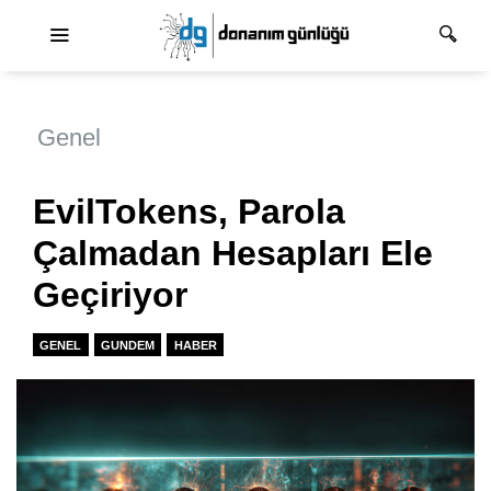
Ana dolaşım
Genel
EvilTokens, Parola
Çalmadan Hesapları Ele
Geçiriyor
GENEL
GUNDEM
HABER