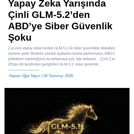
Yapay Zeka Yarışında
Çinli GLM-5.2’den
ABD’ye Siber Güvenlik
Şoku
Z.ai yeni yapay zeka modeli GLM-5.2 ile siber güvenlikte dikkatleri
üzerine çekti. Modelin yazılım açıklarını bulma performansı, ABD’li
şirketlerin üstünlüğünü de tartışmaya açtı. İşte detaylar… Çinli Z.ai
(Zhipu AI) tarafından geliştirilen GLM-5.2, siber güvenlik...
Hasan Uğur Nayır
| 06 Temmuz 2026