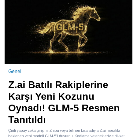
Genel
Z.ai Batılı Rakiplerine
Karşı Yeni Kozunu
Oynadı! GLM-5 Resmen
Tanıtıldı
Çinli yapay zeka girişimi Zhipu veya bilinen kısa adıyla Z.ai merakla
beklenen yeni modeli GLM-5’i duyurdu. Kodlama yetenekleriyle dikkat