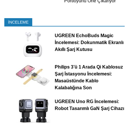
Portföyünü Öne Çıkarıyor
İNCELEME
UGREEN EchoBuds Magic
İncelemesi: Dokunmatik Ekranlı
Akıllı Şarj Kutusu
Philips 3’ü 1 Arada Qi Kablosuz
Şarj İstasyonu İncelemesi:
Masaüstünde Kablo
Kalabalığına Son
UGREEN Uno RG İncelemesi:
Robot Tasarımlı GaN Şarj Cihazı