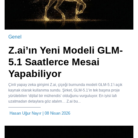
Genel
Z.ai’ın Yeni Modeli GLM-
5.1 Saatlerce Mesai
Yapabiliyor
Çinli yapay zeka girişimi Z.ai, çiçeği burnunda modeli GLM-5.1’i açık
kaynak olarak kullanıma sundu. Şirket, GLM-5.1’in tek başına proje
yürütebilen ‘dijital bir mühendis’ olduğunu vurguluyor. En iyisi lafı
uzatmadan detaylara göz atalım… Z.ai bu...
Hasan Uğur Nayır
| 08 Nisan 2026