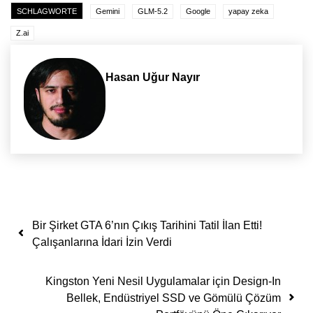
SCHLAGWORTE
Gemini
GLM-5.2
Google
yapay zeka
Z.ai
Hasan Uğur Nayır
Yazı dolaşımı
Bir Şirket GTA 6’nın Çıkış Tarihini Tatil İlan Etti!
Çalışanlarına İdari İzin Verdi
Kingston Yeni Nesil Uygulamalar için Design-In
Bellek, Endüstriyel SSD ve Gömülü Çözüm