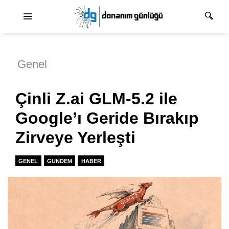
Ana dolaşım
Genel
Çinli Z.ai GLM-5.2 ile
Google’ı Geride Bırakıp
Zirveye Yerleşti
GENEL
GUNDEM
HABER