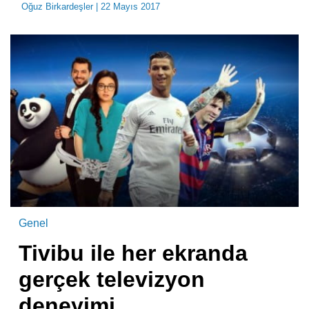
Oğuz Birkardeşler
| 22 Mayıs 2017
Genel
Tivibu ile her ekranda
gerçek televizyon
deneyimi