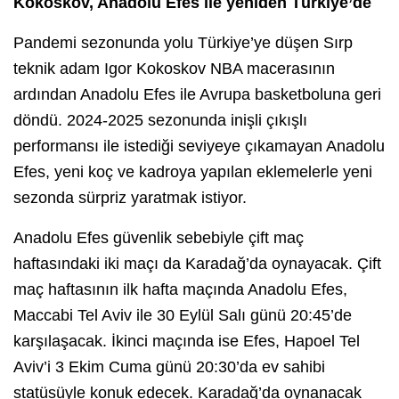
Kokoskov, Anadolu Efes ile yeniden Türkiye’de
Pandemi sezonunda yolu Türkiye’ye düşen Sırp
teknik adam Igor Kokoskov NBA macerasının
ardından Anadolu Efes ile Avrupa basketboluna geri
döndü. 2024-2025 sezonunda inişli çıkışlı
performansı ile istediği seviyeye çıkamayan Anadolu
Efes, yeni koç ve kadroya yapılan eklemelerle yeni
sezonda sürpriz yaratmak istiyor.
Anadolu Efes güvenlik sebebiyle çift maç
haftasındaki iki maçı da Karadağ’da oynayacak. Çift
maç haftasının ilk hafta maçında Anadolu Efes,
Maccabi Tel Aviv ile 30 Eylül Salı günü 20:45’de
karşılaşacak. İkinci maçında ise Efes, Hapoel Tel
Aviv’i 3 Ekim Cuma günü 20:30’da ev sahibi
statüsüyle konuk edecek. Karadağ’da oynanacak