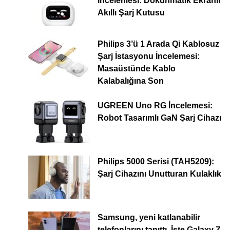
İncelemesi: Dokunmatik Ekranlı
Akıllı Şarj Kutusu
Philips 3’ü 1 Arada Qi Kablosuz
Şarj İstasyonu İncelemesi:
Masaüstünde Kablo
Kalabalığına Son
UGREEN Uno RG İncelemesi:
Robot Tasarımlı GaN Şarj Cihazı
Philips 5000 Serisi (TAH5209):
Şarj Cihazını Unutturan Kulaklık
Samsung, yeni katlanabilir
telefonlarını tanıttı. İşte Galaxy Z