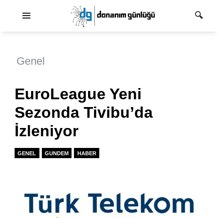
Ana dolaşım
Genel
EuroLeague Yeni
Sezonda Tivibu’da
İzleniyor
GENEL
GUNDEM
HABER