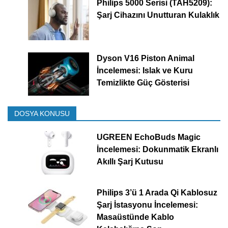
Philips 5000 Serisi (TAH5209):
Şarj Cihazını Unutturan Kulaklık
Dyson V16 Piston Animal
İncelemesi: Islak ve Kuru
Temizlikte Güç Gösterisi
DOSYA KONUSU
UGREEN EchoBuds Magic
İncelemesi: Dokunmatik Ekranlı
Akıllı Şarj Kutusu
Philips 3’ü 1 Arada Qi Kablosuz
Şarj İstasyonu İncelemesi:
Masaüstünde Kablo