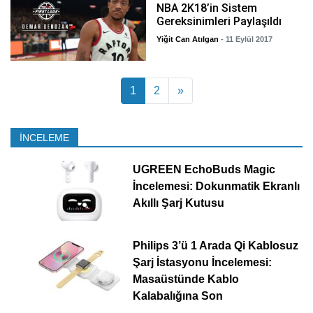
NBA 2K18’in Sistem
Gereksinimleri Paylaşıldı
Yiğit Can Atılgan
- 11 Eylül 2017
Yazı dolaşımı
1
2
»
İNCELEME
UGREEN EchoBuds Magic
İncelemesi: Dokunmatik Ekranlı
Akıllı Şarj Kutusu
Philips 3’ü 1 Arada Qi Kablosuz
Şarj İstasyonu İncelemesi:
Masaüstünde Kablo
Kalabalığına Son