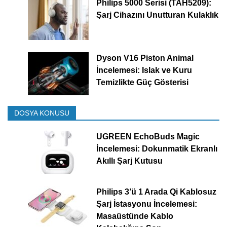
Philips 5000 Serisi (TAH5209):
Şarj Cihazını Unutturan Kulaklık
Dyson V16 Piston Animal
İncelemesi: Islak ve Kuru
Temizlikte Güç Gösterisi
DOSYA KONUSU
UGREEN EchoBuds Magic
İncelemesi: Dokunmatik Ekranlı
Akıllı Şarj Kutusu
Philips 3’ü 1 Arada Qi Kablosuz
Şarj İstasyonu İncelemesi:
Masaüstünde Kablo