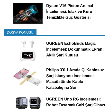
Dyson V16 Piston Animal
İncelemesi: Islak ve Kuru
Temizlikte Güç Gösterisi
DOSYA KONUSU
UGREEN EchoBuds Magic
İncelemesi: Dokunmatik Ekranlı
Akıllı Şarj Kutusu
Philips 3’ü 1 Arada Qi Kablosuz
Şarj İstasyonu İncelemesi:
Masaüstünde Kablo
Kalabalığına Son
UGREEN Uno RG İncelemesi:
Robot Tasarımlı GaN Şarj Cihazı