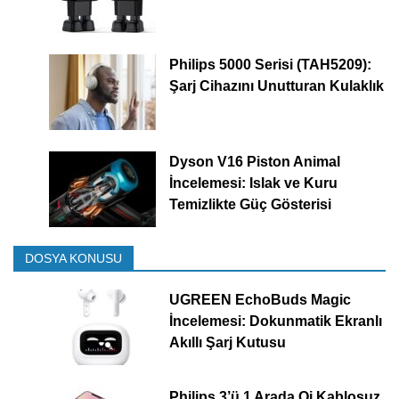
Philips 5000 Serisi (TAH5209):
Şarj Cihazını Unutturan Kulaklık
Dyson V16 Piston Animal
İncelemesi: Islak ve Kuru
Temizlikte Güç Gösterisi
DOSYA KONUSU
UGREEN EchoBuds Magic
İncelemesi: Dokunmatik Ekranlı
Akıllı Şarj Kutusu
Philips 3’ü 1 Arada Qi Kablosuz