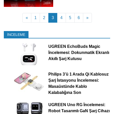
Yazı dolaşımı
«
1
2
3
4
5
6
»
İNCELEME
UGREEN EchoBuds Magic
İncelemesi: Dokunmatik Ekranlı
Akıllı Şarj Kutusu
Philips 3’ü 1 Arada Qi Kablosuz
Şarj İstasyonu İncelemesi:
Masaüstünde Kablo
Kalabalığına Son
UGREEN Uno RG İncelemesi:
Robot Tasarımlı GaN Şarj Cihazı