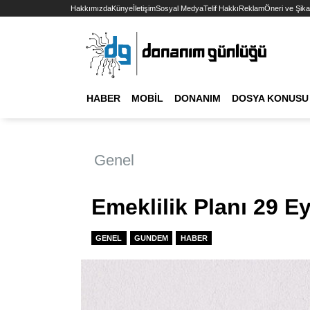
Hakkımızda
Künye
İletişim
Sosyal Medya
Telif Hakkı
Reklam
Öneri ve Şika
HABER
MOBIL
DONANIM
DOSYA KONUSU
Genel
Emeklilik Planı 29 E
GENEL
GUNDEM
HABER