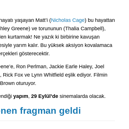
ayatı yaşayan Matt’i (
Nicholas Cage
) bu hayattan
(Ashley Greene) ve torununun (Thalia Campbell),
n kurtarmak! Ne yazık ki birbirine kavuşan
ürmesiyle yarım kalır. Bu yüksek aksiyon kovalamaca
rçekleri gösterecektir.
ene’e, Ron Perlman, Jackie Earle Haley, Joel
Rick Fox ve Lynn Whitfield eşlik ediyor. Filmin
 Brown oturuyor.
endiği
yapım
,
29 Eylül’de
sinemalarda olacak.
nen fragman geldi