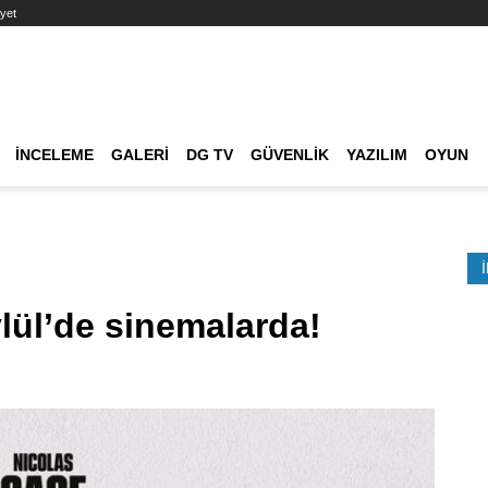
yet
Ana dolaşım
İNCELEME
GALERI
DG TV
GÜVENLIK
YAZILIM
OYUN
Etkinlik Ara
ylül’de sinemalarda!