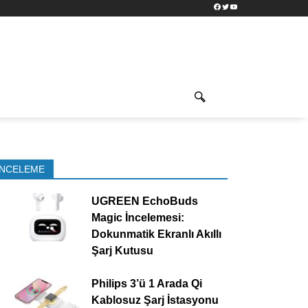
Facebook
Twitter
YouTube
İNCELEME
UGREEN EchoBuds
Magic İncelemesi:
Dokunmatik Ekranlı Akıllı
Şarj Kutusu
Philips 3’ü 1 Arada Qi
Kablosuz Şarj İstasyonu