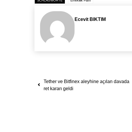
SCHLAGWORTE
Emeklilik Planı
Ecevit BIKTIM
Yazı dolaşımı
Tether ve Bitfinex aleyhine açılan davada
ret kararı geldi