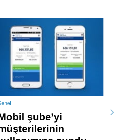
Genel
Mobil şube’yi
Sonraki
müşterilerinin