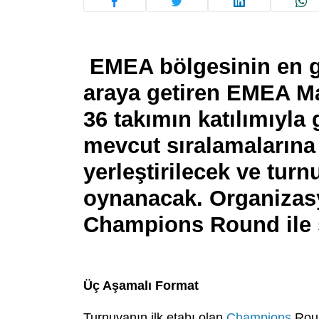
EMEA bölgesinin en g
araya getiren EMEA Ma
36 takımın katılımıyla 
mevcut sıralamalarına 
yerleştirilecek ve tur
oynanacak. Organizasy
Champions Round ile s
Üç Aşamalı Format
Turnuvanın ilk etabı olan
Champions
Roun