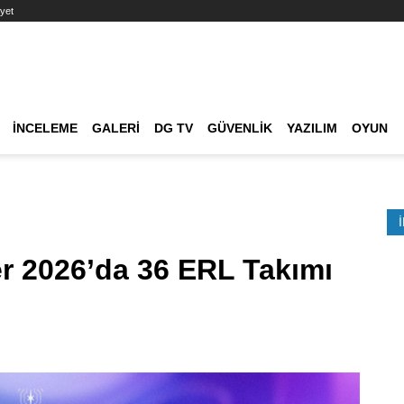
yet
Ana dolaşım
İNCELEME
GALERI
DG TV
GÜVENLIK
YAZILIM
OYUN
Etkinlik Ara
r 2026’da 36 ERL Takımı