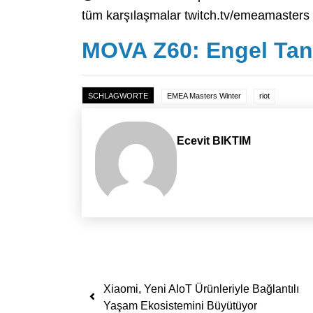
tüm karşılaşmalar twitch.tv/emeamasters 
MOVA Z60: Engel Tan
SCHLAGWORTE
EMEA Masters Winter
riot
Ecevit BIKTIM
Yazı dolaşımı
Xiaomi, Yeni AIoT Ürünleriyle Bağlantılı
Yaşam Ekosistemini Büyütüyor