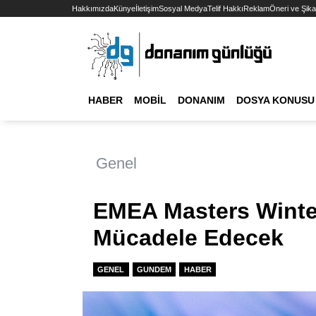
Hakkımızda
Künye
İletişim
Sosyal Medya
Telif Hakkı
Reklam
Öneri ve Şika
HABER
MOBIL
DONANIM
DOSYA KONUSU
Genel
EMEA Masters Winte
Mücadele Edecek
GENEL
GUNDEM
HABER