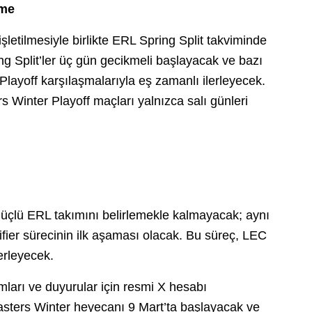
eme
etilmesiyle birlikte ERL Spring Split takviminde
g Split’ler üç gün gecikmeli başlayacak ve bazı
Playoff karşılaşmalarıyla eş zamanlı ilerleyecek.
Winter Playoff maçları yalnızca salı günleri
çlü ERL takımını belirlemekle kalmayacak; aynı
ier sürecinin ilk aşaması olacak. Bu süreç, LEC
lerleyecek.
mları ve duyurular için resmi X hesabı
ters Winter heyecanı 9 Mart’ta başlayacak ve