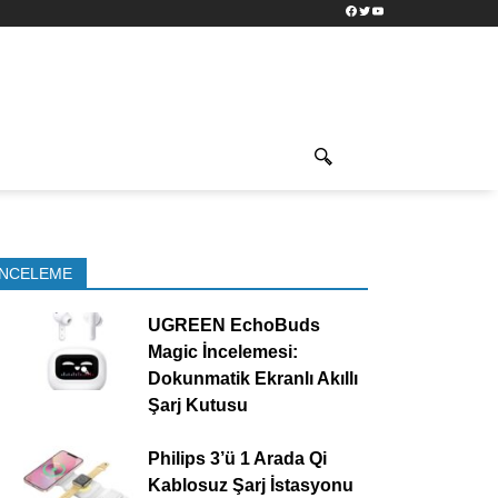
Facebook
Twitter
YouTube
İNCELEME
UGREEN EchoBuds
Magic İncelemesi:
Dokunmatik Ekranlı Akıllı
Şarj Kutusu
Philips 3’ü 1 Arada Qi
Kablosuz Şarj İstasyonu