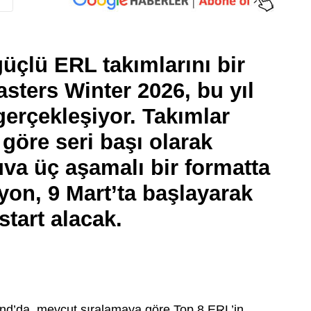
üçlü ERL takımlarını bir
sters Winter 2026, bu yıl
gerçekleşiyor. Takımlar
göre seri başı olarak
nuva üç aşamalı bir formatta
on, 9 Mart’ta başlayarak
tart alacak.
d’da, mevcut sıralamaya göre Top 8 ERL’in