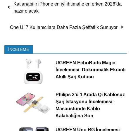
Yazı dolaşımı
Katlanabilir iPhone en iyi ihtimalle en erken 2026’da
hazır olacak
One UI 7 Kullanıcılara Daha Fazla Şeffaflık Sunuyor
İNCELEME
UGREEN EchoBuds Magic
İncelemesi: Dokunmatik Ekranlı
Akıllı Şarj Kutusu
Philips 3’ü 1 Arada Qi Kablosuz
Şarj İstasyonu İncelemesi:
Masaüstünde Kablo
Kalabalığına Son
UGREEN Uno RG İncelemesi: