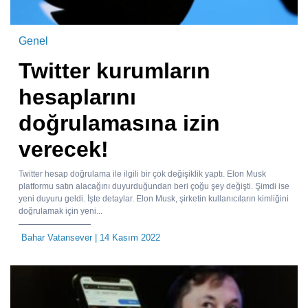
Genel
Twitter kurumların
hesaplarını
doğrulamasına izin
verecek!
Twitter hesap doğrulama ile ilgili bir çok değişiklik yaptı. Elon Musk
platformu satın alacağını duyurduğundan beri çoğu şey değişti. Şimdi ise
yeni duyuru geldi. İşte detaylar. Elon Musk, şirketin kullanıcıların kimliğini
doğrulamak için yeni...
Bahar Vatansever
| 14 Kasım 2022