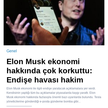
Genel
Elon Musk ekonomi
hakkında çok korkuttu:
Endişe havası hakim
Elon Musk ekonomi ile ilgili endişe yaratacak açıklamalara yer verdi.
Kendisinin yaptığı tüm bu açıklamalar piyasalarda kaygı yarattı. Elon
Musk ekonomi hakkında fazlasıyla önemli bazı uyarılarda bulundu. Tesla
yöneticilerine gönderdiği e-posta gündeme bomba gibi...