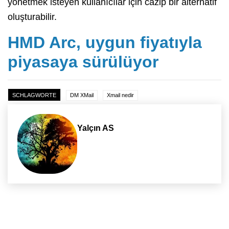
yönetmek isteyen kullanıcılar için cazip bir alternatif
oluşturabilir.
HMD Arc, uygun fiyatıyla
piyasaya sürülüyor
SCHLAGWORTE
DM XMail
Xmail nedir
Yalçın AS