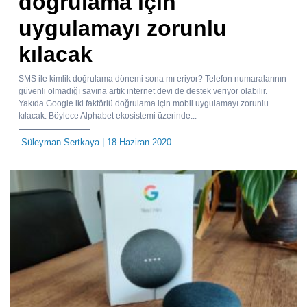
doğrulama için
uygulamayı zorunlu
kılacak
SMS ile kimlik doğrulama dönemi sona mı eriyor? Telefon numaralarının
güvenli olmadığı savına artık internet devi de destek veriyor olabilir.
Yakıda Google iki faktörlü doğrulama için mobil uygulamayı zorunlu
kılacak. Böylece Alphabet ekosistemi üzerinde...
Süleyman Sertkaya
| 18 Haziran 2020