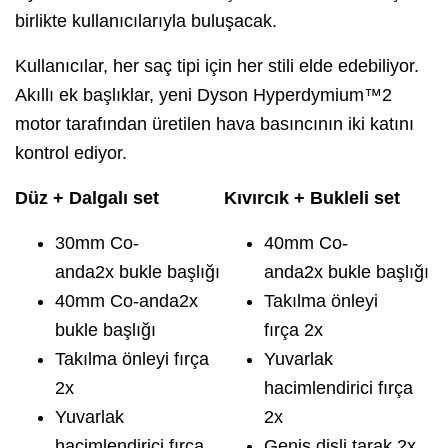
birlikte kullanıcılarıyla buluşacak.
Kullanıcılar, her saç tipi için her stili elde edebiliyor.
Akıllı ek başlıklar, yeni Dyson Hyperdymium™2
motor tarafından üretilen hava basıncının iki katını
kontrol ediyor.
Düz + Dalgalı set
Kıvırcık + Bukleli set
30mm Co-
40mm Co-
anda2x bukle başlığı
anda2x bukle başlığı
40mm Co-anda2x
Takılma önleyi
bukle başlığı
fırça 2x
Takılma önleyi fırça
Yuvarlak
2x
hacimlendirici fırça
Yuvarlak
2x
hacimlendirici fırça
Geniş dişli tarak 2x