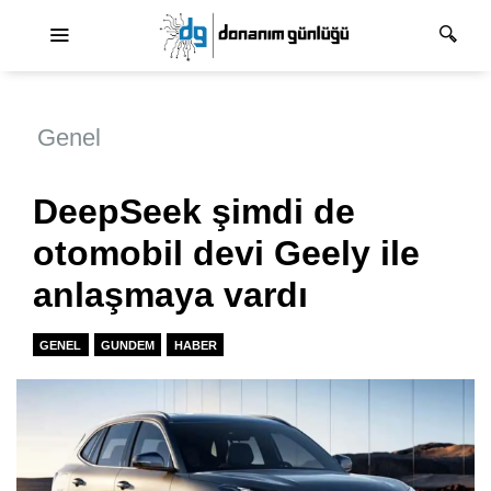
Ana dolaşım
Genel
DeepSeek şimdi de
otomobil devi Geely ile
anlaşmaya vardı
GENEL
GUNDEM
HABER