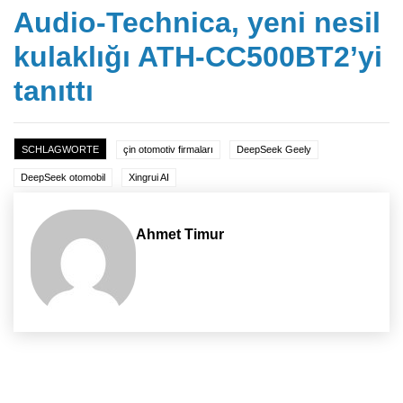
Audio-Technica, yeni nesil
kulaklığı ATH-CC500BT2’yi
tanıttı
SCHLAGWORTE
çin otomotiv firmaları
DeepSeek Geely
DeepSeek otomobil
Xingrui AI
Ahmet Timur