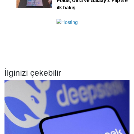
Fold8, Ultra ve Galaxy Z Flip 8’e
ilk bakış
İlginizi çekebilir