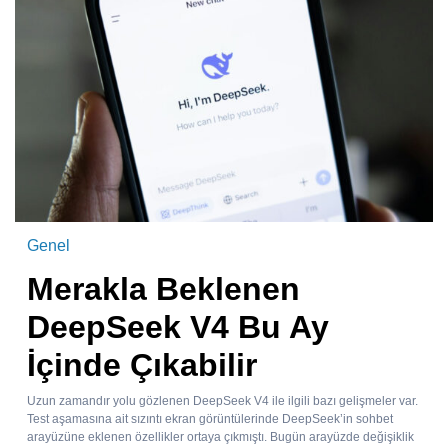
Genel
Merakla Beklenen
DeepSeek V4 Bu Ay
İçinde Çıkabilir
Uzun zamandır yolu gözlenen DeepSeek V4 ile ilgili bazı gelişmeler var.
Test aşamasına ait sızıntı ekran görüntülerinde DeepSeek’in sohbet
arayüzüne eklenen özellikler ortaya çıkmıştı. Bugün arayüzde değişiklik