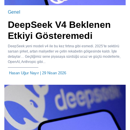
Genel
DeepSeek V4 Beklenen
Etkiyi Gösteremedi
DeepSeek yeni modeli v4 ile bu kez fırtına gibi esmedi. 2025’te sektörü
sarsan şirket, artan maliyetler ve çetin rekabetin gölgesinde kaldı. İşte
detaylar… Geçtiğimiz sene piyasaya sürdüğü ucuz ve güçlü modellerle,
OpenAI, Anthropic gibi...
Hasan Uğur Nayır
| 29 Nisan 2026