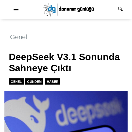
Ana dolaşım
Genel
DeepSeek V3.1 Sonunda
Sahneye Çıktı
GENEL
GUNDEM
HABER