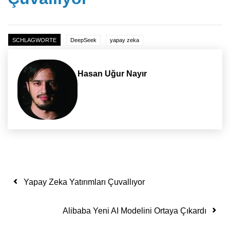
SCHLAGWORTE
DeepSeek
yapay zeka
Hasan Uğur Nayır
Yazı dolaşımı
Yapay Zeka Yatırımları Çuvallıyor
Alibaba Yeni AI Modelini Ortaya Çıkardı