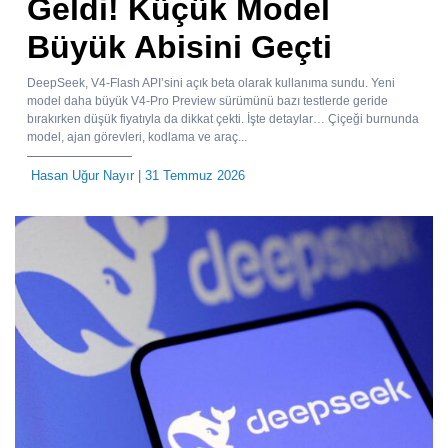
Geldi! Küçük Model
Büyük Abisini Geçti
DeepSeek, V4-Flash API’sini açık beta olarak kullanıma sundu. Yeni
model daha büyük V4-Pro Preview sürümünü bazı testlerde geride
bırakırken düşük fiyatıyla da dikkat çekti. İşte detaylar… Çiçeği burnunda
model, ajan görevleri, kodlama ve araç...
Hasan Uğur Nayır
| 31 Temmuz 2026