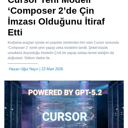
‘Composer 2’de Çin
İmzası Olduğunu İtiraf
Etti
Kodlama araçları içinde en popüler isimlerden biri olan Cursor sonunda
‘Composer 2’ isimli yeni yapay zeka modelini tanıttı. Şirket büyük
umutlarla duyurduğu modelin Çinli bir yapay zekayı temel aldığını da
doğruladı. Silikon Vadisi ile...
Hasan Uğur Nayır
| 23 Mart 2026