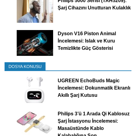
Philips 5000 Serisi (TAH5209):
Şarj Cihazını Unutturan Kulaklık
Dyson V16 Piston Animal
İncelemesi: Islak ve Kuru
Temizlikte Güç Gösterisi
DOSYA KONUSU
UGREEN EchoBuds Magic
İncelemesi: Dokunmatik Ekranlı
Akıllı Şarj Kutusu
Philips 3’ü 1 Arada Qi Kablosuz
Şarj İstasyonu İncelemesi:
Masaüstünde Kablo
Kalabalığına Son