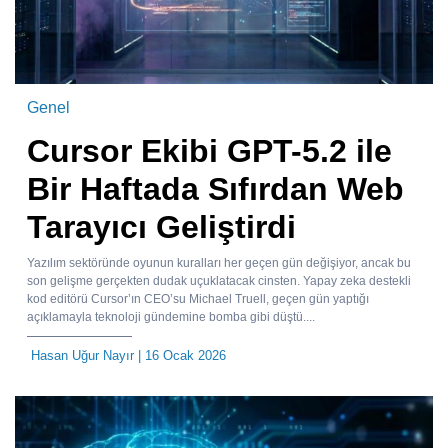
Genel
Cursor Ekibi GPT-5.2 ile
Bir Haftada Sıfırdan Web
Tarayıcı Geliştirdi
Yazılım sektöründe oyunun kuralları her geçen gün değişiyor, ancak bu
son gelişme gerçekten dudak uçuklatacak cinsten. Yapay zeka destekli
kod editörü Cursor’ın CEO’su Michael Truell, geçen gün yaptığı
açıklamayla teknoloji gündemine bomba gibi düştü....
Hasan Uğur Nayır
| 16 Ocak 2026