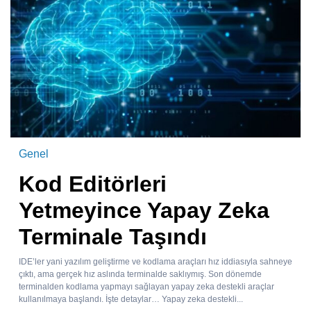
Genel
Kod Editörleri
Yetmeyince Yapay Zeka
Terminale Taşındı
IDE’ler yani yazılım geliştirme ve kodlama araçları hız iddiasıyla sahneye
çıktı, ama gerçek hız aslında terminalde saklıymış. Son dönemde
terminalden kodlama yapmayı sağlayan yapay zeka destekli araçlar
kullanılmaya başlandı. İşte detaylar… Yapay zeka destekli...