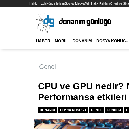
Hakkımızda
Künye
İletişim
Sosyal Medya
Telif Hakkı
Reklam
Öneri ve Şika
HABER
MOBIL
DONANIM
DOSYA KONUSU
Genel
CPU ve GPU nedir? N
Performansa etkileri
DONANIM
DOSYA KONUSU
GENEL
GUNDEM
H