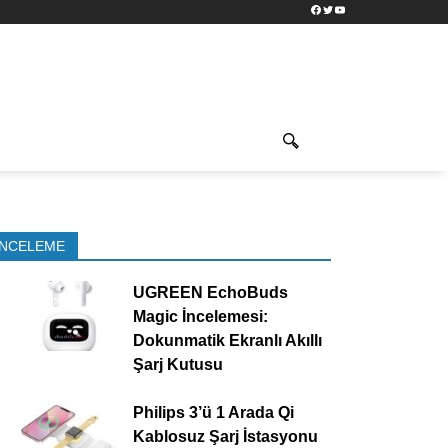
Facebook
Twitter
YouTube
İNCELEME
UGREEN EchoBuds
Magic İncelemesi:
Dokunmatik Ekranlı Akıllı
Şarj Kutusu
Philips 3’ü 1 Arada Qi
Kablosuz Şarj İstasyonu