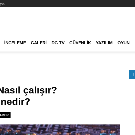
yet
Ana dolaşım
İNCELEME
GALERI
DG TV
GÜVENLIK
YAZILIM
OYUN
Etkinlik Ara
asıl çalışır?
 nedir?
ABER