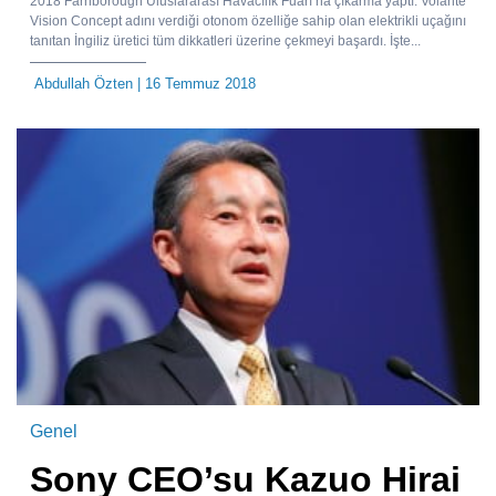
2018 Farnborough Uluslararası Havacılık Fuarı’na çıkarma yaptı. Volante
Vision Concept adını verdiği otonom özelliğe sahip olan elektrikli uçağını
tanıtan İngiliz üretici tüm dikkatleri üzerine çekmeyi başardı. İşte...
Abdullah Özten
| 16 Temmuz 2018
Genel
Sony CEO’su Kazuo Hirai