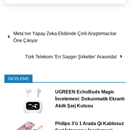
Yazı dolaşımı
Meta’nın Yapay Zeka Ekibinde Çinli Araştırmacılar
Öne Çıkıyor
Türk Telekom ‘En Saygın Şirketler’ Arasında!
İNCELEME
UGREEN EchoBuds Magic
İncelemesi: Dokunmatik Ekranlı
Akıllı Şarj Kutusu
Philips 3’ü 1 Arada Qi Kablosuz