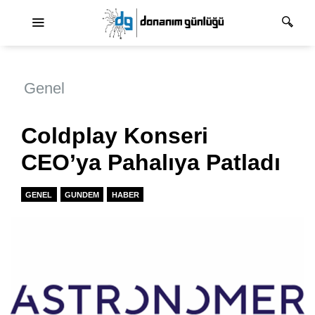
Ana dolaşım
Genel
Coldplay Konseri
CEO’ya Pahalıya Patladı
GENEL
GUNDEM
HABER