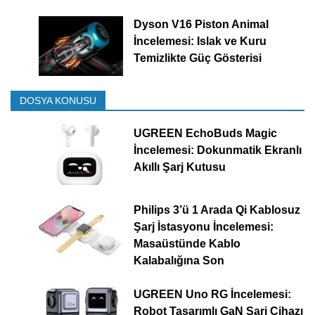
Dyson V16 Piston Animal
İncelemesi: Islak ve Kuru
Temizlikte Güç Gösterisi
DOSYA KONUSU
UGREEN EchoBuds Magic
İncelemesi: Dokunmatik Ekranlı
Akıllı Şarj Kutusu
Philips 3’ü 1 Arada Qi Kablosuz
Şarj İstasyonu İncelemesi:
Masaüstünde Kablo
Kalabalığına Son
UGREEN Uno RG İncelemesi:
Robot Tasarımlı GaN Şarj Cihazı