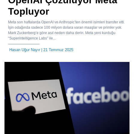
Topluyor
Meta son haftalarda OpenAI ve Anthropic’ten önemli isimleri transfer etti.
İşin odağında sadece 100 milyon dolara varan maaşlar ve primler yok.
Mark Zuckerberg’e göre asıl neden daha derin. Meta yeni kurduğu
“Superintelligence Labs” ile...
Hasan Uğur Nayır
| 21 Temmuz 2025