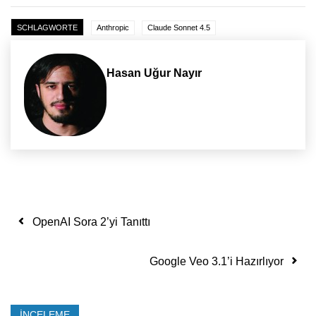
SCHLAGWORTE
Anthropic
Claude Sonnet 4.5
Hasan Uğur Nayır
Yazı dolaşımı
OpenAI Sora 2’yi Tanıttı
Google Veo 3.1’i Hazırlıyor
İNCELEME