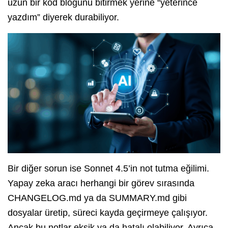
uzun bir kod bloğunu bitirmek yerine “yeterince
yazdım” diyerek durabiliyor.
Bir diğer sorun ise Sonnet 4.5’in not tutma eğilimi.
Yapay zeka aracı herhangi bir görev sırasında
CHANGELOG.md ya da SUMMARY.md gibi
dosyalar üretip, süreci kayda geçirmeye çalışıyor.
Ancak bu notlar eksik ya da hatalı olabiliyor. Ayrıca