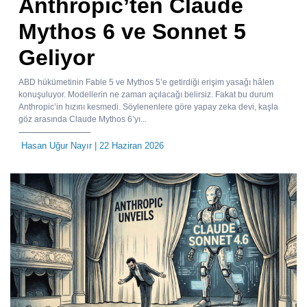
Anthropic’ten Claude
Mythos 6 ve Sonnet 5
Geliyor
ABD hükümetinin Fable 5 ve Mythos 5’e getirdiği erişim yasağı hâlen
konuşuluyor. Modellerin ne zaman açılacağı belirsiz. Fakat bu durum
Anthropic’in hızını kesmedi. Söylenenlere göre yapay zeka devi, kaşla
göz arasında Claude Mythos 6’yı...
Hasan Uğur Nayır
| 22 Haziran 2026