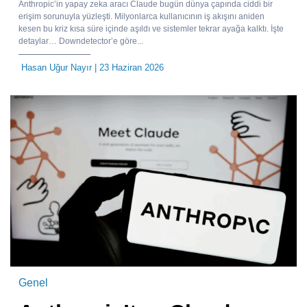
Anthropic’in yapay zeka aracı Claude bugün dünya çapında ciddi bir
erişim sorunuyla yüzleşti. Milyonlarca kullanıcının iş akışını aniden
kesen bu kriz kısa süre içinde aşıldı ve sistemler tekrar ayağa kalktı. İşte
detaylar… Downdetector’e göre...
Hasan Uğur Nayır
| 23 Haziran 2026
Genel