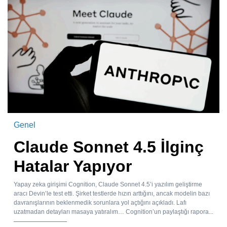
Genel
Claude Sonnet 4.5 İlginç
Hatalar Yapıyor
Yapay zeka girişimi Cognition, Claude Sonnet 4.5’i yazılım geliştirme
aracı Devin’le test etti. Şirket testlerde hızın arttığını, ancak modelin bazı
davranışlarının beklenmedik sorunlara yol açtığını açıkladı. Lafı
uzatmadan detayları masaya yatıralım… Cognition’un paylaştığı rapora...