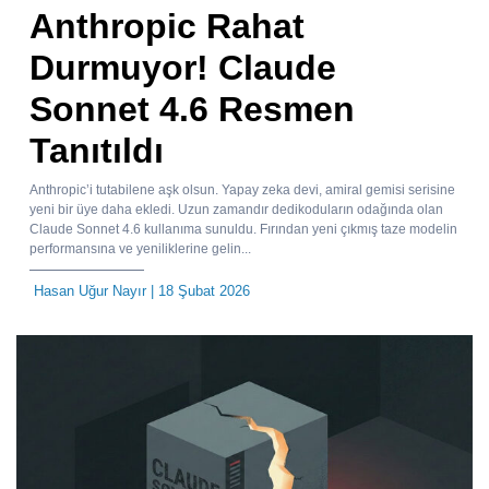
Anthropic Rahat
Durmuyor! Claude
Sonnet 4.6 Resmen
Tanıtıldı
Anthropic’i tutabilene aşk olsun. Yapay zeka devi, amiral gemisi serisine
yeni bir üye daha ekledi. Uzun zamandır dedikoduların odağında olan
Claude Sonnet 4.6 kullanıma sunuldu. Fırından yeni çıkmış taze modelin
performansına ve yeniliklerine gelin...
Hasan Uğur Nayır
| 18 Şubat 2026