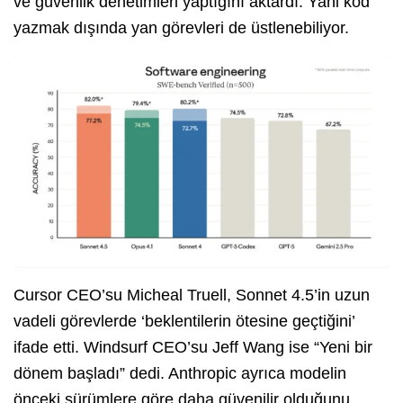
ve güvenlik denetimleri yaptığını aktardı. Yani kod
yazmak dışında yan görevleri de üstlenebiliyor.
Cursor CEO’su Micheal Truell, Sonnet 4.5’in uzun
vadeli görevlerde ‘beklentilerin ötesine geçtiğini’
ifade etti. Windsurf CEO’su Jeff Wang ise “Yeni bir
dönem başladı” dedi. Anthropic ayrıca modelin
önceki sürümlere göre daha güvenilir olduğunu,