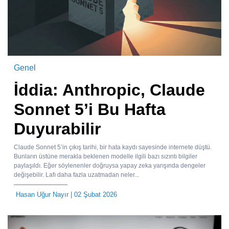
Genel
İddia: Anthropic, Claude
Sonnet 5’i Bu Hafta
Duyurabilir
Claude Sonnet 5’in çıkış tarihi, bir hata kaydı sayesinde internete düştü.
Bunların üstüne merakla beklenen modelle ilgili bazı sızıntı bilgiler
paylaşıldı. Eğer söylenenler doğruysa yapay zeka yarışında dengeler
değişebilir. Lafı daha fazla uzatmadan neler...
Hasan Uğur Nayır
| 02 Şubat 2026