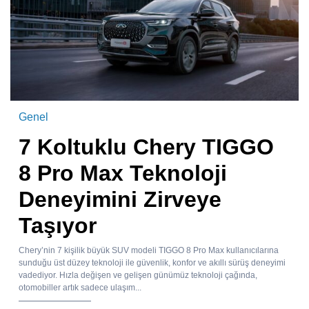
Genel
7 Koltuklu Chery TIGGO
8 Pro Max Teknoloji
Deneyimini Zirveye
Taşıyor
Chery’nin 7 kişilik büyük SUV modeli TIGGO 8 Pro Max kullanıcılarına
sunduğu üst düzey teknoloji ile güvenlik, konfor ve akıllı sürüş deneyimi
vadediyor. Hızla değişen ve gelişen günümüz teknoloji çağında,
otomobiller artık sadece ulaşım...