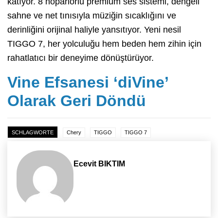
katıyor. 8 hoparlörlü premium ses sistemi, dengeli
sahne ve net tınısıyla müziğin sıcaklığını ve
derinliğini orijinal haliyle yansıtıyor. Yeni nesil
TIGGO 7, her yolculuğu hem beden hem zihin için
rahatlatıcı bir deneyime dönüştürüyor.
Vine Efsanesi ‘diVine’
Olarak Geri Döndü
SCHLAGWORTE
Chery
TIGGO
TIGGO 7
Ecevit BIKTIM