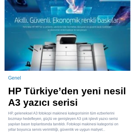
Genel
HP Türkiye’den yeni nesil
A3 yazıcı serisi
HP, geleneksel A3 fotokopi makinesi kategorisinin tüm ezberlerini
bozmayı hedefleyen, güçlü ve genişleyen A3 çok işlevli yazıcı serisi
yapılan basın toplantısında tanıtıldı. Fotokopi makinesi kategorisi on
yıllar boyunca servis verimliliği, güvenlik ve uygun maliyet...