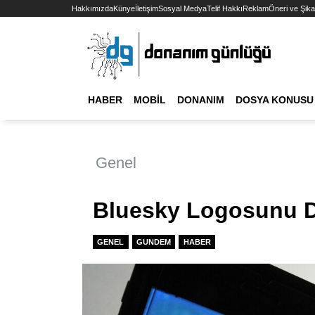
Hakkımızda
Künye
İletişim
Sosyal Medya
Telif Hakkı
Reklam
Öneri ve Şika
HABER
MOBIL
DONANIM
DOSYA KONUSU
Genel
Bluesky Logosunu De
GENEL
GUNDEM
HABER