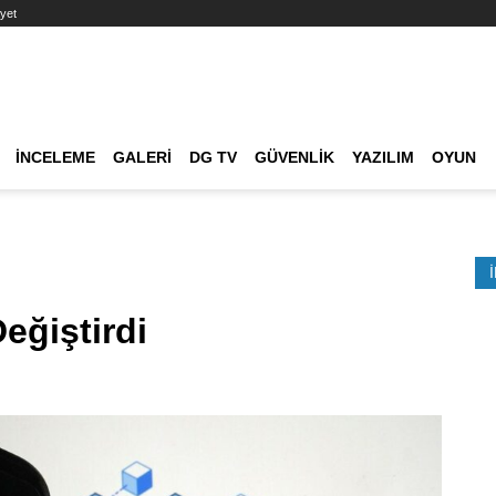
yet
Ana dolaşım
İNCELEME
GALERI
DG TV
GÜVENLIK
YAZILIM
OYUN
Etkinlik Ara
ğiştirdi