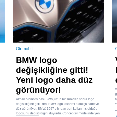
Otomobil
BMW logo
değişikliğine gitti!
Yeni logo daha düz
görünüyor!
W
g
ç
Alman otomotiv devi BMW, uzun bir süreden sonra logo
y
değişikliğine gitti. Yeni BMW logo tasarımı oldukça sade ve
düz görünüyor. BMW, 1997 yılından beri kullanmış olduğu
logosunu değiştirdiğini duyurdu. Concept i4 modelinde yeni