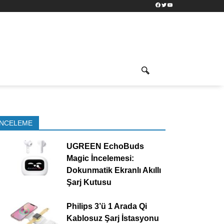
Facebook
Twitter
YouTube
İNCELEME
UGREEN EchoBuds
Magic İncelemesi:
Dokunmatik Ekranlı Akıllı
Şarj Kutusu
Philips 3’ü 1 Arada Qi
Kablosuz Şarj İstasyonu