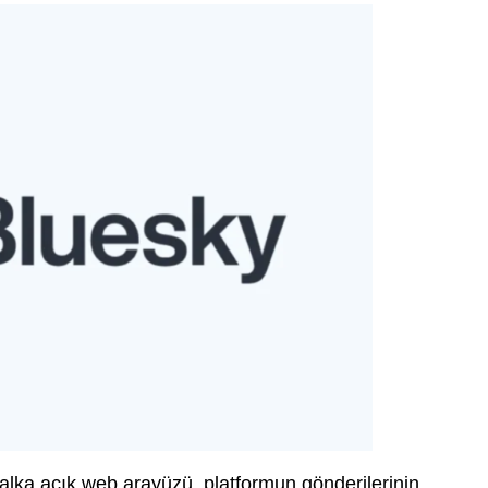
halka açık web arayüzü, platformun gönderilerinin