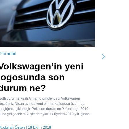
Otomobil
Sonraki
Volkswagen’in yeni
logosunda son
durum ne?
olfsburg merkezli Alman otomotiv devi Volkswagen
eçtiğimiz Nisan ayında yeni bir marka logosu üzerinde
alıştığını açıklamıştı. Peki son durum ne ? Yeni logo 2019
ılına yetişecek mi? İşte detaylar. İlk üyeleri 2019 yılı içinde...
Abdullah Özten
| 18 Ekim 2018