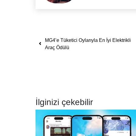
Yazı dolaşımı
MG4’e Tüketici Oylarıyla En İyi Elektrikli
Araç Ödülü
İlginizi çekebilir