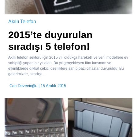
Akıllı Telefon
2015’te duyurulan
sıradışı 5 telefon!
Akıllı telefon sektörü için 2015 yılı oldukça hareketli ve yeni modellere ev
sahipliği yapan bir yıl oldu. Bu yıl gerçekleşen tüm lansman ve
etkinliklerde dikkat çekici özelliklere sahip bazı cihazlar duyuruldu. Bu
galerimizde, sıradışı...
Can Devecioğlu
| 15 Aralık 2015