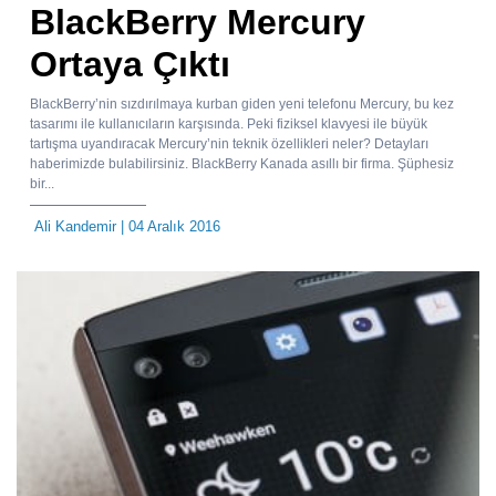
BlackBerry Mercury
Ortaya Çıktı
BlackBerry’nin sızdırılmaya kurban giden yeni telefonu Mercury, bu kez
tasarımı ile kullanıcıların karşısında. Peki fiziksel klavyesi ile büyük
tartışma uyandıracak Mercury’nin teknik özellikleri neler? Detayları
haberimizde bulabilirsiniz. BlackBerry Kanada asıllı bir firma. Şüphesiz
bir...
Ali Kandemir
| 04 Aralık 2016