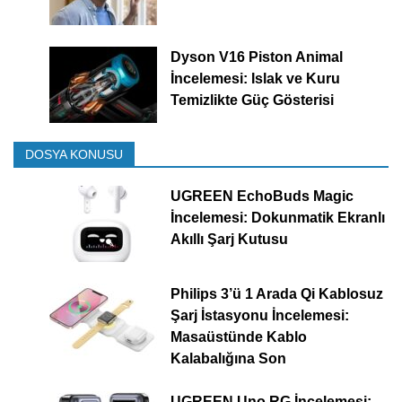
Dyson V16 Piston Animal
İncelemesi: Islak ve Kuru
Temizlikte Güç Gösterisi
DOSYA KONUSU
UGREEN EchoBuds Magic
İncelemesi: Dokunmatik Ekranlı
Akıllı Şarj Kutusu
Philips 3’ü 1 Arada Qi Kablosuz
Şarj İstasyonu İncelemesi:
Masaüstünde Kablo
Kalabalığına Son
UGREEN Uno RG İncelemesi: