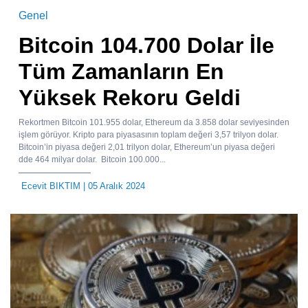
Genel
Bitcoin 104.700 Dolar İle
Tüm Zamanların En
Yüksek Rekoru Geldi
Rekortmen Bitcoin 101.955 dolar, Ethereum da 3.858 dolar seviyesinden
işlem görüyor. Kripto para piyasasının toplam değeri 3,57 trilyon dolar.
Bitcoin’in piyasa değeri 2,01 trilyon dolar, Ethereum’un piyasa değeri
dde 464 milyar dolar. Bitcoin 100.000...
Ecevit BIKTIM
| 05 Aralık 2024