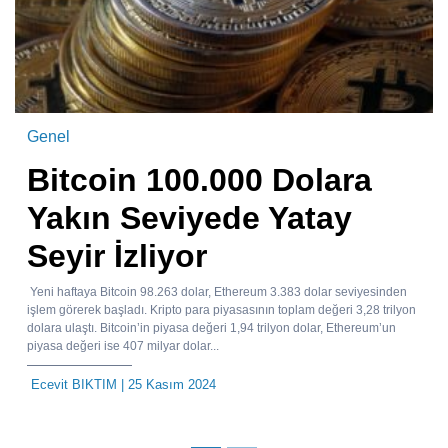
Genel
Bitcoin 100.000 Dolara
Yakın Seviyede Yatay
Seyir İzliyor
Yeni haftaya Bitcoin 98.263 dolar, Ethereum 3.383 dolar seviyesinden
işlem görerek başladı. Kripto para piyasasının toplam değeri 3,28 trilyon
dolara ulaştı. Bitcoin’in piyasa değeri 1,94 trilyon dolar, Ethereum’un
piyasa değeri ise 407 milyar dolar...
Ecevit BIKTIM
| 25 Kasım 2024