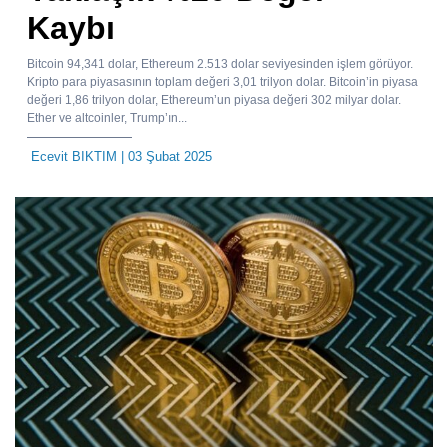
Kaybı
Bitcoin 94,341 dolar, Ethereum 2.513 dolar seviyesinden işlem görüyor.
Kripto para piyasasının toplam değeri 3,01 trilyon dolar. Bitcoin’in piyasa
değeri 1,86 trilyon dolar, Ethereum’un piyasa değeri 302 milyar dolar.
Ether ve altcoinler, Trump’ın...
Ecevit BIKTIM
| 03 Şubat 2025