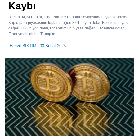
Kaybı
Bitcoin 94,341 dolar, Ethereum 2.513 dolar seviyesinden işlem görüyor.
Kripto para piyasasının toplam değeri 3,01 trilyon dolar. Bitcoin’in piyasa
değeri 1,86 trilyon dolar, Ethereum’un piyasa değeri 302 milyar dolar.
Ether ve altcoinler, Trump’ın...
Ecevit BIKTIM
| 03 Şubat 2025