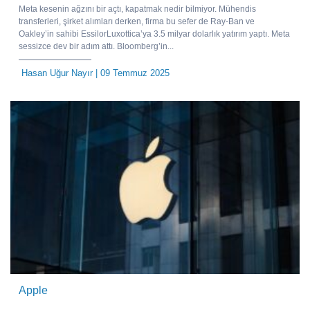
Meta kesenin ağzını bir açtı, kapatmak nedir bilmiyor. Mühendis
transferleri, şirket alımları derken, firma bu sefer de Ray-Ban ve
Oakley’in sahibi EssilorLuxottica’ya 3.5 milyar dolarlık yatırım yaptı. Meta
sessizce dev bir adım attı. Bloomberg’in...
Hasan Uğur Nayır
| 09 Temmuz 2025
Apple