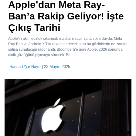
Apple’dan Meta Ray-
Ban’a Rakip Geliyor! İşte
Çıkış Tarihi
Apple’ın akıllı gözlük çıkarmak istediğini sağır sultan bile duydu. Meta
Ray-Ban ve Android XR’la rekabet edecek olan bu gözlüklerin ne zaman
satışa sunulacağı raporlandı. Bloomberg’e göre Apple, 2026 sonunda
akıllı gözlüğünü piyasaya sürecek. Bu...
Hasan Uğur Nayır
| 23 Mayıs 2025