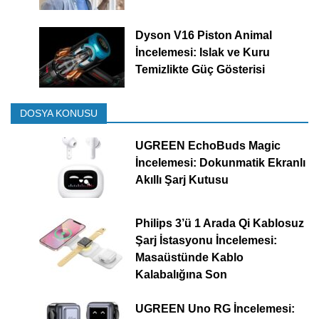
Dyson V16 Piston Animal
İncelemesi: Islak ve Kuru
Temizlikte Güç Gösterisi
DOSYA KONUSU
UGREEN EchoBuds Magic
İncelemesi: Dokunmatik Ekranlı
Akıllı Şarj Kutusu
Philips 3’ü 1 Arada Qi Kablosuz
Şarj İstasyonu İncelemesi:
Masaüstünde Kablo
Kalabalığına Son
UGREEN Uno RG İncelemesi: