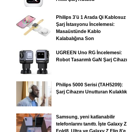
Philips 3’ü 1 Arada Qi Kablosuz
Şarj İstasyonu İncelemesi:
Masaüstünde Kablo
Kalabalığına Son
UGREEN Uno RG İncelemesi:
Robot Tasarımlı GaN Şarj Cihazı
Philips 5000 Serisi (TAH5209):
Şarj Cihazını Unutturan Kulaklık
Samsung, yeni katlanabilir
telefonlarını tanıttı. İşte Galaxy Z
Fold8, Ultra ve Galaxy Z Flip 8’e