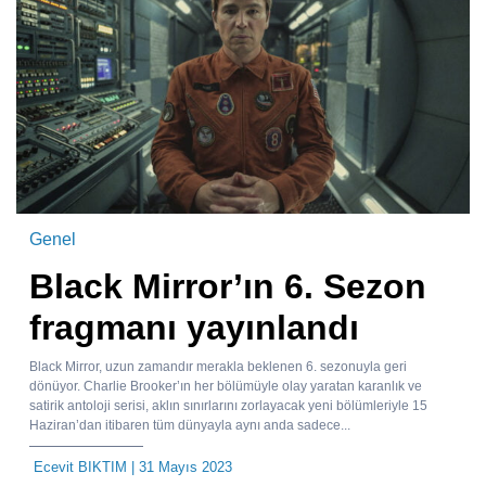
Genel
Black Mirror’ın 6. Sezon
fragmanı yayınlandı
Black Mirror, uzun zamandır merakla beklenen 6. sezonuyla geri
dönüyor. Charlie Brooker’ın her bölümüyle olay yaratan karanlık ve
satirik antoloji serisi, aklın sınırlarını zorlayacak yeni bölümleriyle 15
Haziran’dan itibaren tüm dünyayla aynı anda sadece...
Ecevit BIKTIM
| 31 Mayıs 2023