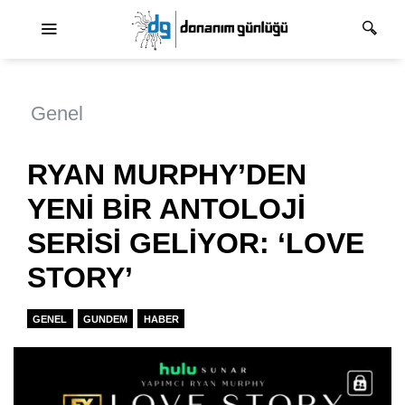
Ana dolaşım
Genel
RYAN MURPHY’DEN
YENİ BİR ANTOLOJİ
SERİSİ GELİYOR: ‘LOVE
STORY’
GENEL
GUNDEM
HABER