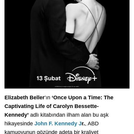
Elizabeth Beller
’ın
‘Once Upon a Time: The
Captivating Life of Carolyn Bessette-
Kennedy’
adlı kitabından ilham alan bu aşk
hikayesinde
John F. Kennedy J
r.
, ABD
kamuoyunun gözünde adeta bir kraliyet