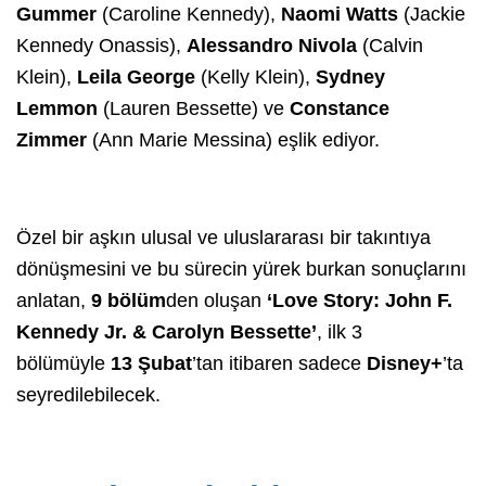
Gummer
(Caroline Kennedy),
Naomi Watts
(Jackie
Kennedy Onassis),
Alessandro Nivola
(Calvin
Klein),
Leila George
(Kelly Klein),
Sydney
Lemmon
(Lauren Bessette) ve
Constance
Zimmer
(Ann Marie Messina) eşlik ediyor.
Özel bir aşkın ulusal ve uluslararası bir takıntıya
dönüşmesini ve bu sürecin yürek burkan sonuçlarını
anlatan,
9 bölüm
den oluşan
‘Love Story: John F.
Kennedy Jr. & Carolyn Bessette’
, ilk 3
bölümüyle
13 Şubat
’tan itibaren sadece
Disney+
’ta
seyredilebilecek.