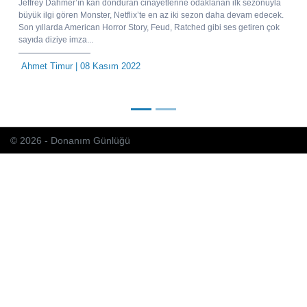
Jeffrey Dahmer’ın kan donduran cinayetlerine odaklanan ilk sezonuyla
büyük ilgi gören Monster, Netflix’te en az iki sezon daha devam edecek.
Son yıllarda American Horror Story, Feud, Ratched gibi ses getiren çok
sayıda diziye imza...
Ahmet Timur
| 08 Kasım 2022
© 2026 - Donanım Günlüğü