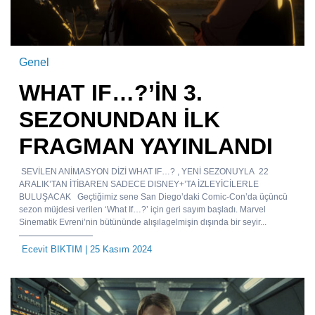
Genel
WHAT IF…?’İN 3.
SEZONUNDAN İLK
FRAGMAN YAYINLANDI
SEVİLEN ANİMASYON DİZİ WHAT IF…? , YENİ SEZONUYLA 22
ARALIK’TAN İTİBAREN SADECE DISNEY+’TA İZLEYİCİLERLE
BULUŞACAK Geçtiğimiz sene San Diego’daki Comic-Con’da üçüncü
sezon müjdesi verilen ‘What If…?’ için geri sayım başladı. Marvel
Sinematik Evreni’nin bütününde alışılagelmişin dışında bir seyir...
Ecevit BIKTIM
| 25 Kasım 2024